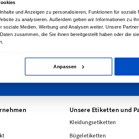
Cookies
lisiere deine
Für den Newslet
nhalte und Anzeigen zu personalisieren, Funktionen für soziale
Website zu analysieren. Außerdem geben wir Informationen zu I
nen
Abonniere unseren News
r soziale Medien, Werbung und Analysen weiter. Unsere Partner
 Daten zusammen, die Sie ihnen bereitgestellt haben oder die s
den in die Schweiz - egal,
E-Mailadresse
n.
ern, Zürich, Basel, Luzern
rswo wohnst. Wir
 zudem weltweit!
This form is protected by reCAPT
Anpassen
ernehmen
Unsere Etiketten und P
Kleidungsetiketten
kt
Bügeletiketten