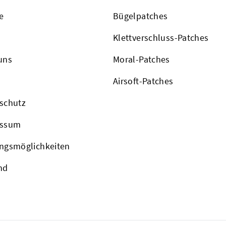
e
Bügelpatches
Klettverschluss-Patches
uns
Moral-Patches
Airsoft-Patches
schutz
essum
ngsmöglichkeiten
nd