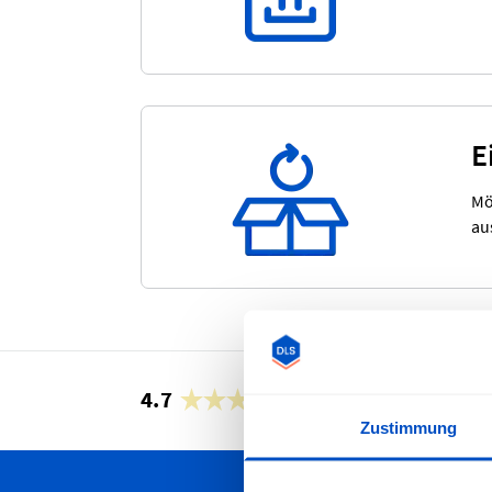
E
Mö
au
4.7
29’929 Bewertungen
Zustimmung