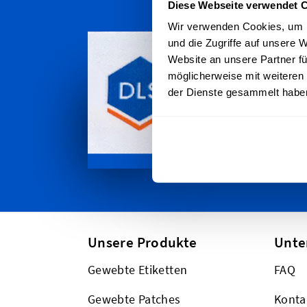
Diese Webseite verwendet 
Persona
Wir verwenden Cookies, um I
und die Zugriffe auf unsere 
Kreatio
Website an unsere Partner fü
möglicherweise mit weiteren
Wir versen
der Dienste gesammelt habe
ob du in B
oder ande
versenden
Unsere Produkte
Unt
Gewebte Etiketten
FAQ
Gewebte Patches
Konta