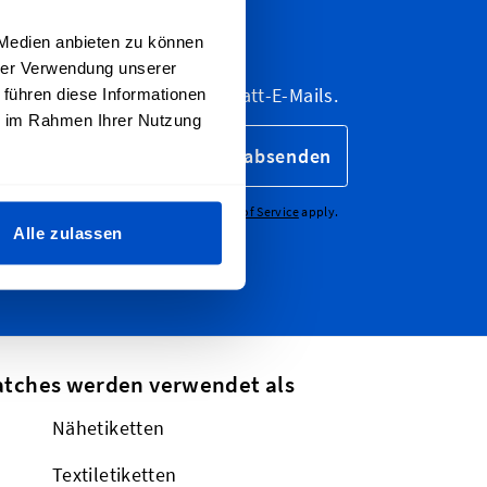
ter anmelden
 Medien anbieten zu können
hrer Verwendung unserer
letter, Marketing- und Rabatt-E-Mails.
 führen diese Informationen
ie im Rahmen Ihrer Nutzung
absenden
CHA - the
Google Privacy Policy
and
Terms of Service
apply.
Alle zulassen
atches werden verwendet als
Nähetiketten
Textiletiketten