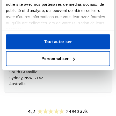
Keighley, BD21 4JH
notre site avec nos partenaires de médias sociaux, de
United Kingdom
publicité et d'analyse, qui peuvent combiner celles-ci
avec d'autres informations que vous leur avez fournies
ou qu'ils ont collectées lors de votre utilisation de leurs
services.
Australie ou Nouvelle-Zélande
Tout autoriser
Personnaliser
Coghlan Sydney - DLS
4-8 Ferndell St
South Granville
Sydney, NSW, 2142
Australia
4,7
24 940 avis