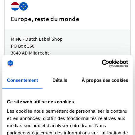
Europe, reste du monde
MINC - Dutch Label Shop
PO Box 160
3640 AD Mijdrecht
The Netherlands
Consentement
Détails
À propos des cookies
Royaume Uni
Ce site web utilise des cookies.
Les cookies nous permettent de personnaliser le contenu
et les annonces, d'offrir des fonctionnalités relatives aux
Bezos c/o Ogden Fulfilment Limited
médias sociaux et d'analyser notre trafic. Nous
Unit 2, Acre Park, Dalton Lane
partageons également des informations sur l'utilisation de