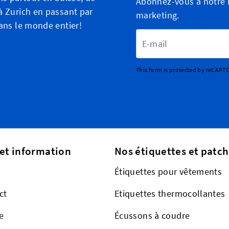
Abonnez-vous à notre n
 Zurich en passant par
marketing.
ans le monde entier!
Adresse email
This form is protected by reCAPT
 et information
Nos étiquettes et patch
Étiquettes pour vêtements
ct
Etiquettes thermocollantes
e
Écussons à coudre