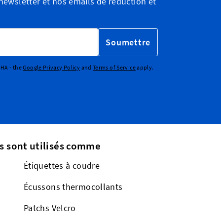
ewsletter et nos emails de réduction et
Soumettre
CHA - the
Google Privacy Policy
and
Terms of Service
apply.
s sont utilisés comme
Étiquettes à coudre
Écussons thermocollants
Patchs Velcro