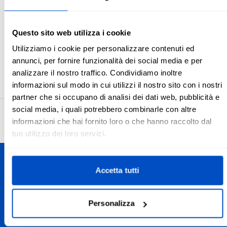
Questo sito web utilizza i cookie
Utilizziamo i cookie per personalizzare contenuti ed
annunci, per fornire funzionalità dei social media e per
No
Sì
analizzare il nostro traffico. Condividiamo inoltre
informazioni sul modo in cui utilizzi il nostro sito con i nostri
partner che si occupano di analisi dei dati web, pubblicità e
social media, i quali potrebbero combinarle con altre
4.7
27’958 recensioni
informazioni che hai fornito loro o che hanno raccolto dal
tuo utilizzo dei loro servizi.
Personalizza le tue creazioni
Accetta tutti
Spediamo in tutta la Svizzera, dal Canton Ticino alla
Romandia passando dalle Alpi fino a Zurigo e St. Moritz. E,
Personalizza
ovviamente, spediamo anche in tutto il mondo.