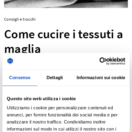
Consigli e trucchi
Come cucire i tessuti a
maglia
Sei alle prime armi con la cucitura di un
Consenso
Dettagli
Informazioni sui cookie
tessuto a maglia? Ecco un elenco dei migliori
punti da utilizzare sui tessuti elastici, per
Questo sito web utilizza i cookie
garantire che le cuciture restino salde il più a
Utilizziamo i cookie per personalizzare contenuti ed
lungo possibile.
annunci, per fornire funzionalità dei social media e per
analizzare il nostro traffico. Condividiamo inoltre
informazioni sul modo in cui utilizzi il nostro sito con i
Nicole Barrance - 2021-10-22