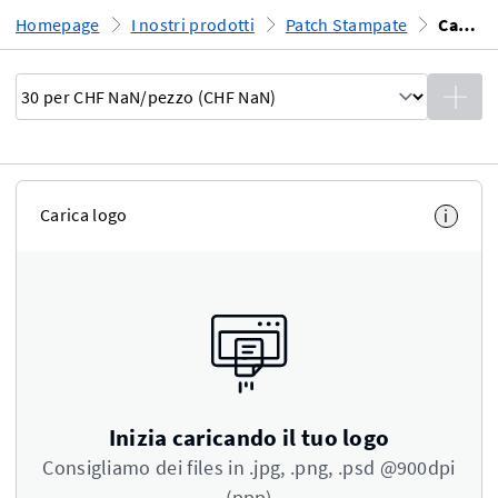
Homepage
I nostri prodotti
Patch Stampate
Carica l'immagine
Carica logo
i
Inizia caricando il tuo logo
Consigliamo dei files in .jpg, .png, .psd @900dpi
(ppp)