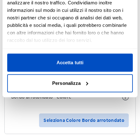
analizzare il nostro traffico. Condividiamo inoltre
informazioni sul modo in cui utilizzi il nostro sito con i
Scala di regolazione
nostri partner che si occupano di analisi dei dati web,
Regola larghezza ed altezza nello stesso tempo
pubblicità e social media, i quali potrebbero combinarle
con altre informazioni che hai fornito loro o che hanno
raccolto dal tuo utilizzo dei loro servizi.
0.8 cm
in larghezza
Accetta tutti
0.8 cm
in altezza
Personalizza
Bordo arrotondato - Colore
i
Seleziona Colore Bordo arrotondato