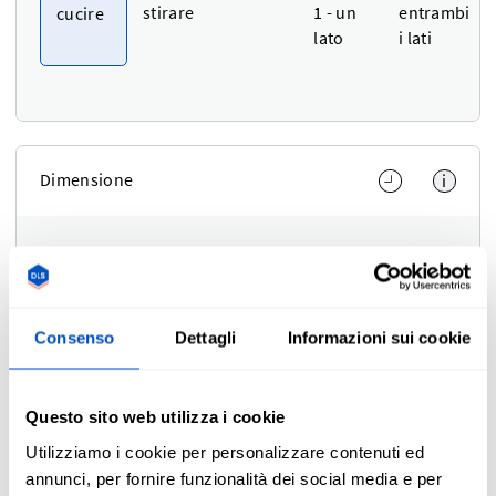
stirare
1 - un
entrambi
cucire
lato
i lati
Dimensione
i
Dimensioni
Regola altezza e larghezza separatamente
Consenso
Dettagli
Informazioni sui cookie
Unità di misura
Cm
In
Cm
Use setting
Questo sito web utilizza i cookie
Larghezza
Altezza
Utilizziamo i cookie per personalizzare contenuti ed
annunci, per fornire funzionalità dei social media e per