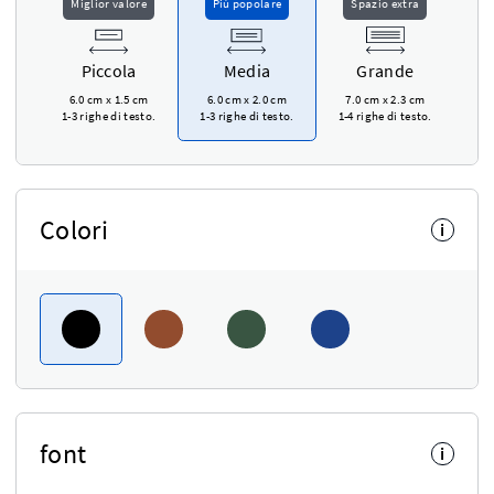
Miglior valore
Più popolare
Spazio extra
Piccola
Media
Grande
6.0 cm
x
1.5 cm
6.0 cm
x
2.0 cm
7.0 cm
x
2.3 cm
1-3 righe di testo.
1-3 righe di testo.
1-4 righe di testo.
Colori
i
font
i