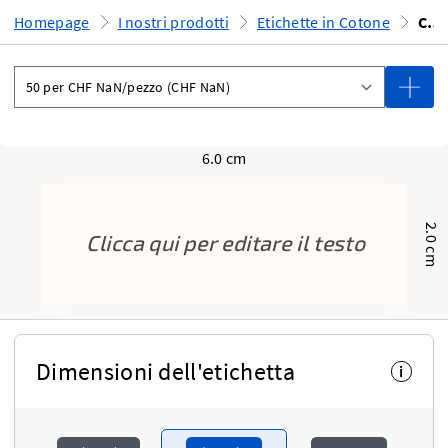
Homepage
I nostri prodotti
Etichette in Cotone
Crea online
6.0 cm
2.0 cm
Dimensioni dell'etichetta
i