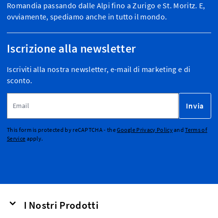
Romandia passando dalle Alpi fino a Zurigo e St. Moritz. E,
ovviamente, spediamo anche in tutto il mondo.
Iscrizione alla newsletter
Iscriviti alla nostra newsletter, e-mail di marketing e di
sconto.
Indirizzo email
Invia
This form is protected by reCAPTCHA - the
Google Privacy Policy
and
Terms of
Service
apply.
I Nostri Prodotti