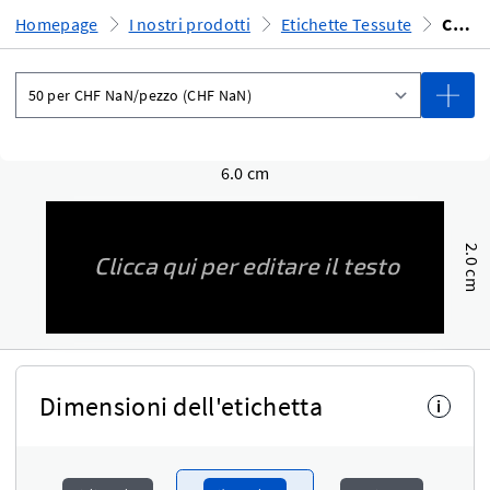
Homepage
I nostri prodotti
Etichette Tessute
Crea online
6.0 cm
2.0 cm
Dimensioni dell'etichetta
i