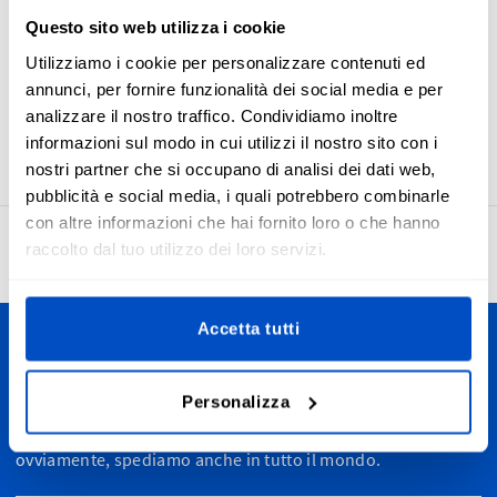
cappelli o altri capi di stoffa. Tutte le nostre etichette
Questo sito web utilizza i cookie
termoadesive con bandiera arcobaleno sono realizzate
utilizzando il nostro processo di tessitura professionale di
Utilizziamo i cookie per personalizzare contenuti ed
alta qualità, per fornirti etichette belle da vedersi e
annunci, per fornire funzionalità dei social media e per
durature. La dimensione di queste etichette è 45 x 30 mm /
analizzare il nostro traffico. Condividiamo inoltre
1,77 "x 1,18"
informazioni sul modo in cui utilizzi il nostro sito con i
nostri partner che si occupano di analisi dei dati web,
pubblicità e social media, i quali potrebbero combinarle
con altre informazioni che hai fornito loro o che hanno
raccolto dal tuo utilizzo dei loro servizi.
4.7
27’931 recensioni
Accetta tutti
Personalizza le tue creazioni
Personalizza
Spediamo in tutta la Svizzera, dal Canton Ticino alla
Romandia passando dalle Alpi fino a Zurigo e St. Moritz. E,
ovviamente, spediamo anche in tutto il mondo.