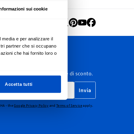
Informazioni sui cookie
l media e per analizzare il
ostri partner che si occupano
azioni che hai fornito loro o
ewsletter
wsletter, e-mail di marketing e di sconto.
Accetta tutti
Invia
CHA - the
Google Privacy Policy
and
Terms of Service
apply.