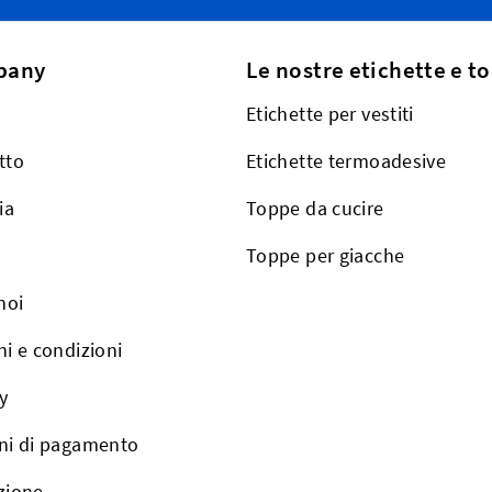
pany
Le nostre etichette e t
Etichette per vestiti
tto
Etichette termoadesive
ia
Toppe da cucire
Toppe per giacche
noi
i e condizioni
y
ni di pagamento
zione