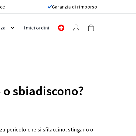
oce
Garanzia di rimborso
nza
I miei ordini
no o sbiadiscono?
za pericolo che si sfilaccino, stingano o