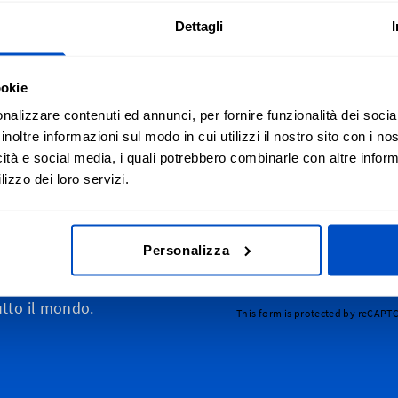
Dettagli
ookie
nalizzare contenuti ed annunci, per fornire funzionalità dei socia
inoltre informazioni sul modo in cui utilizzi il nostro sito con i n
icità e social media, i quali potrebbero combinarle con altre inform
izza le tue creazioni
Iscrizione alla n
lizzo dei loro servizi.
n tutta la Svizzera, dal
Iscriviti alla nostra ne
ino alla Romandia
Personalizza
Indirizzo email
lle Alpi fino a Zurigo e St.
 ovviamente, spediamo
utto il mondo.
This form is protected by reCAPT