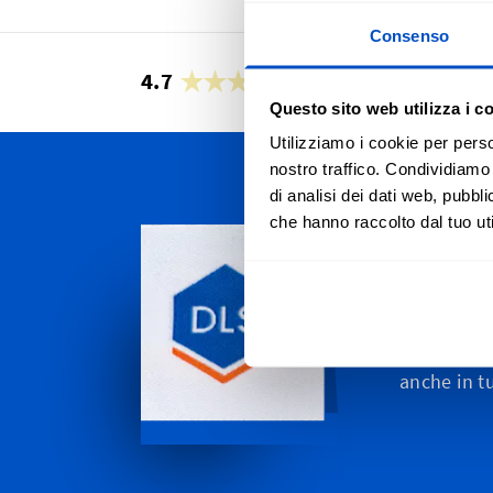
Consenso
4.7
27’950 recensioni
Questo sito web utilizza i c
Utilizziamo i cookie per perso
nostro traffico. Condividiamo 
di analisi dei dati web, pubbl
Personal
che hanno raccolto dal tuo uti
Spediamo i
Canton Tic
passando da
Moritz. E,
anche in t