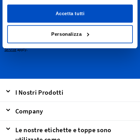
Iscriviti alla nostra newsletter, e-mail di marketing e di
sconto.
Accetta tutti
Indirizzo email
Invia
Personalizza
This form is protected by reCAPTCHA - the
Google Privacy Policy
and
Terms of
Service
apply.
I Nostri Prodotti
Company
Le nostre etichette e toppe sono
utilizzate come