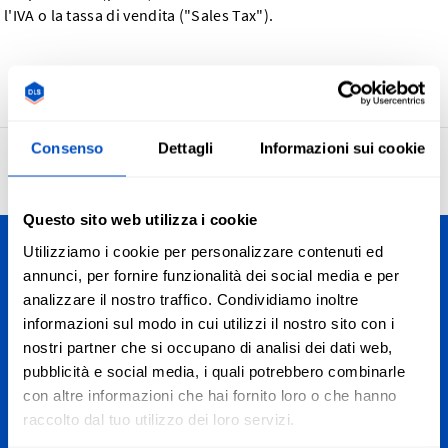
l'IVA o la tassa di vendita ("Sales Tax").
Ritorna
Consenso
Dettagli
Informazioni sui cookie
4.7
27’958 recensioni
Questo sito web utilizza i cookie
Utilizziamo i cookie per personalizzare contenuti ed
Personalizza le tue creazioni
annunci, per fornire funzionalità dei social media e per
analizzare il nostro traffico. Condividiamo inoltre
Spediamo in tutta la Svizzera, dal Canton Ticino alla
informazioni sul modo in cui utilizzi il nostro sito con i
Romandia passando dalle Alpi fino a Zurigo e St. Moritz. E,
nostri partner che si occupano di analisi dei dati web,
ovviamente, spediamo anche in tutto il mondo.
pubblicità e social media, i quali potrebbero combinarle
con altre informazioni che hai fornito loro o che hanno
Iscrizione alla newsletter
raccolto dal tuo utilizzo dei loro servizi.