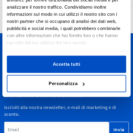
analizzare il nostro traffico. Condividiamo inoltre
informazioni sul modo in cui utilizzi il nostro sito con i
4.7
27’958 recensioni
nostri partner che si occupano di analisi dei dati web,
pubblicità e social media, i quali potrebbero combinarle
con altre informazioni che hai fornito loro o che hanno
raccolto dal tuo utilizzo dei loro servizi.
Personalizza le tue creazioni
Spediamo in tutta la Svizzera, dal Canton Ticino alla
Accetta tutti
Romandia passando dalle Alpi fino a Zurigo e St. Moritz. E,
ovviamente, spediamo anche in tutto il mondo.
Personalizza
Iscrizione alla newsletter
Iscriviti alla nostra newsletter, e-mail di marketing e di
sconto.
Indirizzo email
Invia