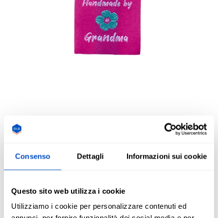
Consenso
Dettagli
Informazioni sui cookie
Panoramica
__DESCRIPTION-PREMADE_LABEL_PML-HAND-MADE-
Questo sito web utilizza i cookie
GRANDMA-PINK
Utilizziamo i cookie per personalizzare contenuti ed
annunci, per fornire funzionalità dei social media e per