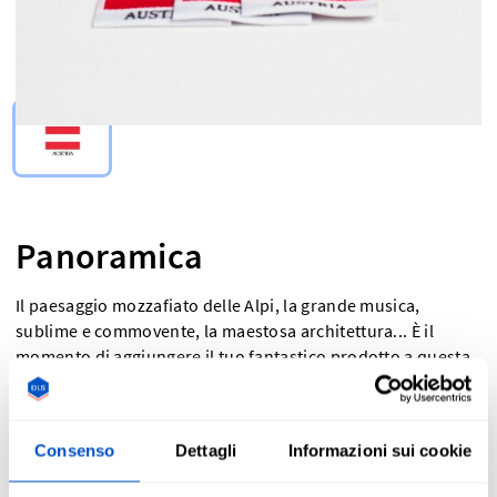
Select Type
Panoramica
Il paesaggio mozzafiato delle Alpi, la grande musica,
sublime e commovente, la maestosa architettura... È il
momento di aggiungere il tuo fantastico prodotto a questa
lista di cose straordinarie prodotte in Austria. E perché non
farlo con un'etichetta Made in Austria? Queste etichette
sono ottime per mostrare un progetto fai da te realizzato in
Consenso
Dettagli
Informazioni sui cookie
Austria o per soddisfare i requisiti normativi. E se questo
non bastasse, sono anche molto carine! Le etichette Made