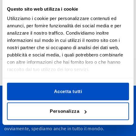
in Austria e quelle con la bandiera austriaca sono create
Questo sito web utilizza i cookie
con cura e tessute sui nostri telai jacquard per dare vita ad
etichette pensate per durare a lungo. Le nostre etichette
Utilizziamo i cookie per personalizzare contenuti ed
Made in Austria hanno un margine di cucitura ed una piega
annunci, per fornire funzionalità dei social media e per
centrale orizzontale, che le rendono davvero facili da cucire
analizzare il nostro traffico. Condividiamo inoltre
sui tuoi articoli.
informazioni sul modo in cui utilizzi il nostro sito con i
nostri partner che si occupano di analisi dei dati web,
pubblicità e social media, i quali potrebbero combinarle
con altre informazioni che hai fornito loro o che hanno
raccolto dal tuo utilizzo dei loro servizi.
4.7
27’950 recensioni
Accetta tutti
Personalizza le tue creazioni
Personalizza
Spediamo in tutta la Svizzera, dal Canton Ticino alla
Romandia passando dalle Alpi fino a Zurigo e St. Moritz. E,
ovviamente, spediamo anche in tutto il mondo.