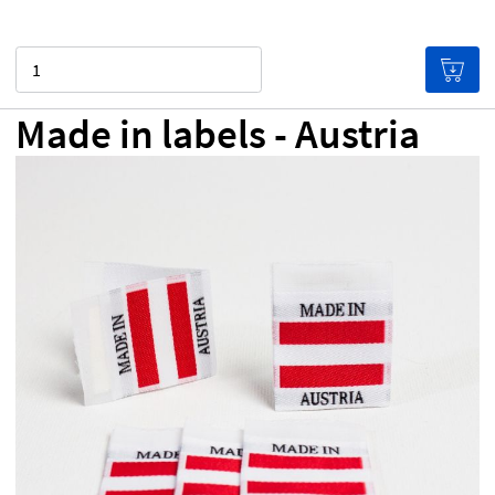
Quantità
Made in labels - Austria
CHF 0.00
Prezzo per etichetta
(Le etichette costano
meno se ne acquisti in grande quantità!)