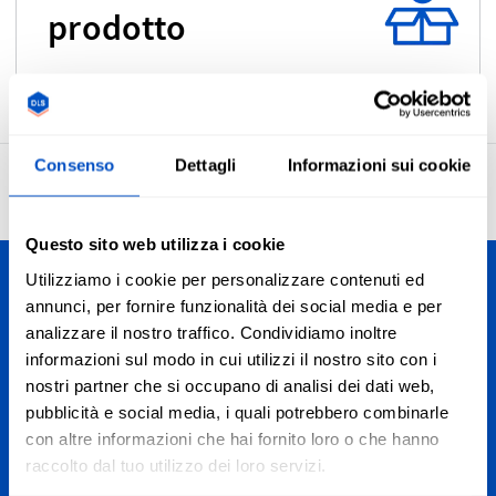
prodotto
Consenso
Dettagli
Informazioni sui cookie
4.7
27’940 recensioni
Questo sito web utilizza i cookie
Utilizziamo i cookie per personalizzare contenuti ed
Personalizza le tue creazioni
annunci, per fornire funzionalità dei social media e per
analizzare il nostro traffico. Condividiamo inoltre
Spediamo in tutta la Svizzera, dal Canton Ticino alla
informazioni sul modo in cui utilizzi il nostro sito con i
Romandia passando dalle Alpi fino a Zurigo e St. Moritz. E,
nostri partner che si occupano di analisi dei dati web,
ovviamente, spediamo anche in tutto il mondo.
pubblicità e social media, i quali potrebbero combinarle
con altre informazioni che hai fornito loro o che hanno
Iscrizione alla newsletter
raccolto dal tuo utilizzo dei loro servizi.