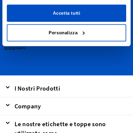
Iscriviti alla nostra newsletter, e-mail di marketing e di
sconto.
Accetta tutti
Indirizzo email
Invia
Personalizza
This form is protected by reCAPTCHA - the
Google Privacy Policy
and
Terms of
Service
apply.
I Nostri Prodotti
Company
Le nostre etichette e toppe sono