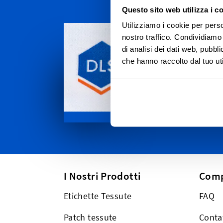
Questo sito web utilizza i c
Personal
Utilizziamo i cookie per perso
nostro traffico. Condividiamo 
Spediamo i
di analisi dei dati web, pubbl
Canton Tic
che hanno raccolto dal tuo uti
passando da
Moritz. E,
anche in t
I Nostri Prodotti
Com
Etichette Tessute
FAQ
Patch tessute
Conta