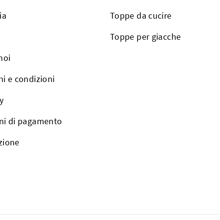
ia
Toppe da cucire
Toppe per giacche
noi
i e condizioni
y
ni di pagamento
zione