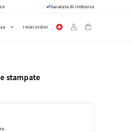
oce
Garanzia di rimborso
nza
I miei ordini
tte stampate
ro.