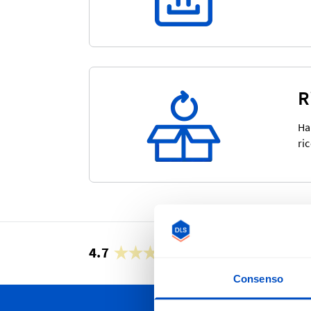
R
Ha
ri
4.7
27’947 recensioni
Consenso