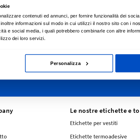
ookie
izza le tue creazioni
Iscrizione alla n
nalizzare contenuti ed annunci, per fornire funzionalità dei socia
inoltre informazioni sul modo in cui utilizzi il nostro sito con i n
n tutta la Svizzera, dal
Iscriviti alla nostra ne
icità e social media, i quali potrebbero combinarle con altre inform
ino alla Romandia
lizzo dei loro servizi.
Indirizzo email
lle Alpi fino a Zurigo e St.
 ovviamente, spediamo
utto il mondo.
This form is protected by reCAPT
Personalizza
pany
Le nostre etichette e t
Etichette per vestiti
tto
Etichette termoadesive