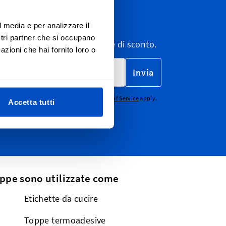
ewsletter
l media e per analizzare il
ostri partner che si occupano
wsletter, e-mail di marketing e di sconto.
azioni che hai fornito loro o
Invia
CHA - the
Google Privacy Policy
and
Terms of Service
apply.
Accetta tutti
oppe sono utilizzate come
Etichette da cucire
Toppe termoadesive