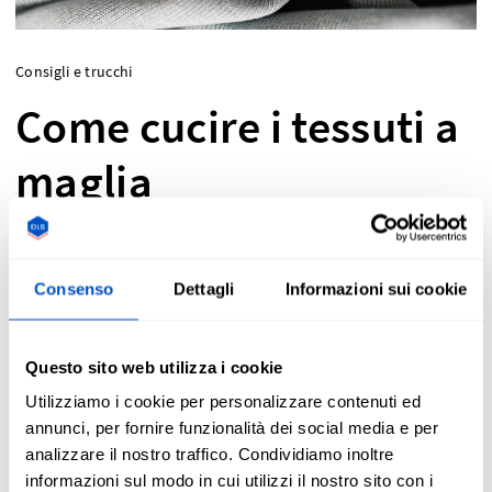
Consigli e trucchi
Come cucire i tessuti a
maglia
Sei alle prime armi con la cucitura di un
Consenso
Dettagli
Informazioni sui cookie
tessuto a maglia? Ecco un elenco dei migliori
punti da utilizzare sui tessuti elastici, per
Questo sito web utilizza i cookie
garantire che le cuciture restino salde il più a
Utilizziamo i cookie per personalizzare contenuti ed
lungo possibile.
annunci, per fornire funzionalità dei social media e per
analizzare il nostro traffico. Condividiamo inoltre
informazioni sul modo in cui utilizzi il nostro sito con i
Nicole Barrance - 2021-10-22