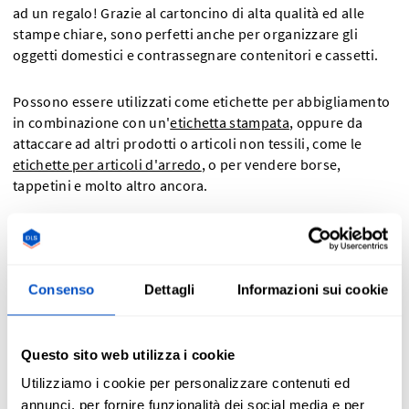
ad un regalo! Grazie al cartoncino di alta qualità ed alle
stampe chiare, sono perfetti anche per organizzare gli
oggetti domestici e contrassegnare contenitori e cassetti.
Possono essere utilizzati come etichette per abbigliamento
in combinazione con un'
etichetta stampata
, oppure da
attaccare ad altri prodotti o articoli non tessili, come le
etichette per articoli d'arredo
, o per vendere borse,
tappetini e molto altro ancora.
Non dimenticare che qui a Dutch Label Shop vendiamo
anche
etichette per prodotti in tessuto
personalizzate,
etichette taglia
,
etichette per magliette
,
etichette per
Consenso
Dettagli
Informazioni sui cookie
trapunte
,
etichette lavaggio
ed
etichette termoadesive
.
Le migliori pratiche per il progetto dei cartellini
Questo sito web utilizza i cookie
Utilizziamo i cookie per personalizzare contenuti ed
Una volta decisi i contenuti da includere nel cartellino,
annunci, per fornire funzionalità dei social media e per