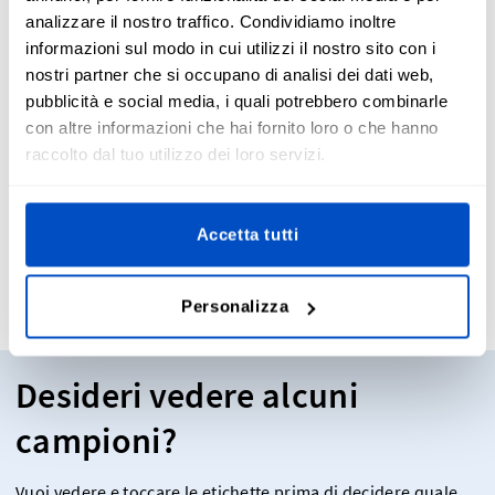
occorre aggiungere tutte le informazioni riguardanti la
analizzare il nostro traffico. Condividiamo inoltre
taglia, i colori, il prezzo o i tag dei social media.
informazioni sul modo in cui utilizzi il nostro sito con i
Considerando che i cartellini possono essere formattati in
nostri partner che si occupano di analisi dei dati web,
vari modi, a seconda di come si desidera commercializzare
pubblicità e social media, i quali potrebbero combinarle
il marchio, è un'ottima opportunità per includere sul retro
con altre informazioni che hai fornito loro o che hanno
una breve sinossi della tua attività o le istruzioni per il
lavaggio. Alcuni cartellini presentano semplicemente il logo
raccolto dal tuo utilizzo dei loro servizi.
senza testo sul retro, mentre altri includono dettagli extra
che sarebbe impossibile inserire nelle
etichette tessute
.
Accetta tutti
Personalizza
Desideri vedere alcuni
campioni?
Vuoi vedere e toccare le etichette prima di decidere quale