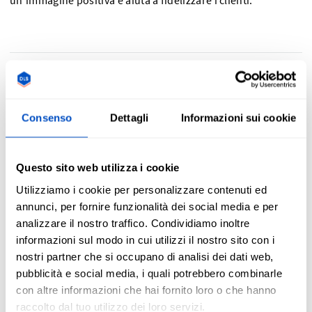
un'immagine positiva e aiuta a fidelizzare i clienti.
Come possono i cartellini prezzo risaltare il
mio marchio?
Consenso
Dettagli
Informazioni sui cookie
Questo sito web utilizza i cookie
I cartellini con i prezzi personalizzati dimostrano al mondo
intero la serietà del tuo marchio e delle tue creazioni. Un
Utilizziamo i cookie per personalizzare contenuti ed
cartellino prezzi conferisce ai tuoi prodotti un ulteriore
annunci, per fornire funzionalità dei social media e per
livello di professionalità e di qualità dei tuoi articoli,
analizzare il nostro traffico. Condividiamo inoltre
rimarcando l'attenzione che hai dedicato all'esperienza di
informazioni sul modo in cui utilizzi il nostro sito con i
vendita. Inoltre, il brand riportato su un cartellino ben
nostri partner che si occupano di analisi dei dati web,
pensato rimarrà impresso più a lungo nella mente dei tuoi
pubblicità e social media, i quali potrebbero combinarle
clienti, anche al di fuori del punto vendita, con una
con altre informazioni che hai fornito loro o che hanno
maggiore possibilità di ripetere l'acquisto.
raccolto dal tuo utilizzo dei loro servizi.