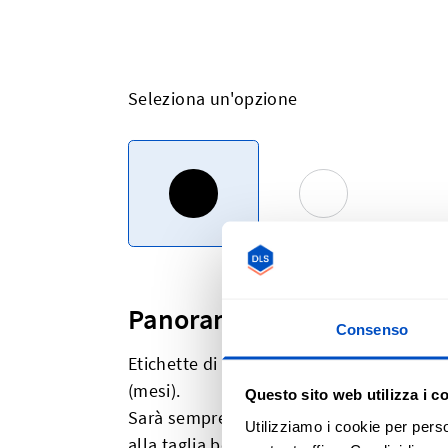
Seleziona un'opzione
Panoramica
Consenso
Etichette di taglia standard industriali 
(mesi).
Questo sito web utilizza i c
Sarà sempre necessario etichettare chiaram
Utilizziamo i cookie per perso
alla taglia bebè. Le etichette taglia dev