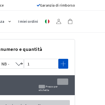
oce
Garanzia di rimborso
nza
I miei ordini
 numero e quantità
0,12 €
0,12 €
Prezzo per
etichetta