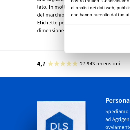
nostro traffico. Condividiamo 
lato. In molti casi, le sarte prima applic
di analisi dei dati web, pubbl
del marchio, quindi attaccano entrambe 
che hanno raccolto dal tuo uti
Etichette per neonati, 0-3 MO, 3-6 MO, 
dimensione di queste etichette è 4 x 1 cm
4,7
27.943 recensioni
Personal
Spediamo i
ad Agrigent
ovviamente