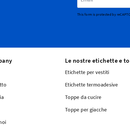
This form is protected by reCAPT
pany
Le nostre etichette e t
Etichette per vestiti
tto
Etichette termoadesive
ia
Toppe da cucire
Toppe per giacche
noi