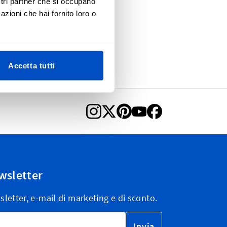
ostri partner che si occupano
azioni che hai fornito loro o
Accetta tutti
ewsletter
wsletter, e-mail di marketing e di sconto.
Invia