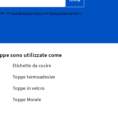
CHA - the
Google Privacy Policy
and
Terms of Service
apply.
oppe sono utilizzate come
Etichette da cucire
Toppe termoadesive
Toppe in velcro
Toppe Morale