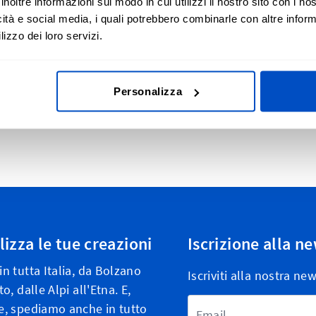
inoltre informazioni sul modo in cui utilizzi il nostro sito con i n
ano queste etichette all'etichetta principale
icità e social media, i quali potrebbero combinarle con altre inform
sul proprio capo.
lizzo dei loro servizi.
6-9 MO, 9-12 MO, 12-18 MO o 18-24 MO. La
 / 1,57" x 0,93"
Personalizza
izza le tue creazioni
Iscrizione alla n
n tutta Italia, da Bolzano
Iscriviti alla nostra ne
o, dalle Alpi all'Etna. E,
Indirizzo email
, spediamo anche in tutto