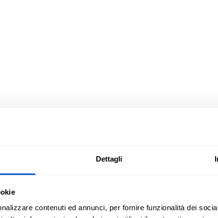
Dettagli
bianco su nero per neonati fino a 24 MB
ookie
ente gli articoli ed i progetti relativi
nalizzare contenuti ed annunci, per fornire funzionalità dei socia
ono essere piegate a metà e cucite su un