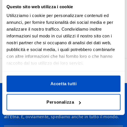
queste etichette all'etichetta principale del marchio, quindi
Questo sito web utilizza i cookie
attaccano entrambe sul proprio capo.
Utilizziamo i cookie per personalizzare contenuti ed
Assicurati che i tuoi clienti, amici o familiari abbiano
annunci, per fornire funzionalità dei social media e per
sempre il meglio fornendo ai tuoi articoli un'etichetta di
analizzare il nostro traffico. Condividiamo inoltre
taglia chiara. La dimensione di queste etichette è 4 x 1 cm /
informazioni sul modo in cui utilizzi il nostro sito con i
1,57" x 0,93"
nostri partner che si occupano di analisi dei dati web,
pubblicità e social media, i quali potrebbero combinarle
con altre informazioni che hai fornito loro o che hanno
raccolto dal tuo utilizzo dei loro servizi.
4,7
27.948 recensioni
Accetta tutti
Personalizza le tue creazioni
Personalizza
Spediamo in tutta Italia, da Bolzano ad Agrigento, dalle Alpi
all'Etna. E, ovviamente, spediamo anche in tutto il mondo.