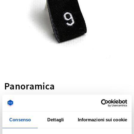
Panoramica
Etichette di taglia standard industriali bianco su nero con
numeri da 0 a 200.
Assicurati che i tuoi clienti ottengano sempre la soluzione
Consenso
Dettagli
Informazioni sui cookie
migliore fornendo ai tuoi articoli un'etichetta di taglia
chiara. Le etichette taglia devono essere piegate a metà e
cucite su un lato. In molti casi, le sarte prima applicano