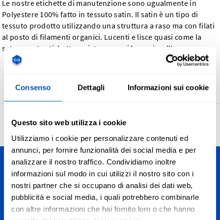
Le nostre etichette di manutenzione sono ugualmente in
Polyestere 100% fatto in tessuto satin. Il satin è un tipo di
tessuto prodotto utilizzando una struttura a raso ma con filati
al posto di filamenti organici. Lucenti e lisce quasi come la
seta, queste etichette resisteranno ai lavaggi e all’usura.
Ritorna
Consenso
Dettagli
Informazioni sui cookie
Questo sito web utilizza i cookie
4,7
27.948 recensioni
Utilizziamo i cookie per personalizzare contenuti ed
annunci, per fornire funzionalità dei social media e per
analizzare il nostro traffico. Condividiamo inoltre
Personalizza le tue creazioni
informazioni sul modo in cui utilizzi il nostro sito con i
nostri partner che si occupano di analisi dei dati web,
Spediamo in tutta Italia, da Bolzano ad Agrigento, dalle Alpi
pubblicità e social media, i quali potrebbero combinarle
all'Etna. E, ovviamente, spediamo anche in tutto il mondo.
con altre informazioni che hai fornito loro o che hanno