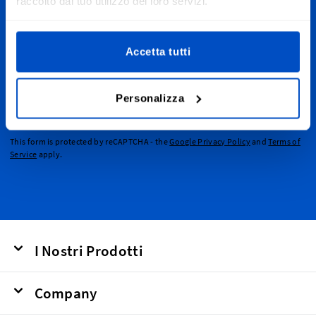
raccolto dal tuo utilizzo dei loro servizi.
Iscrizione alla newsletter
Accetta tutti
Iscriviti alla nostra newsletter, e-mail di marketing e di
sconto.
Indirizzo email
Personalizza
Invia
This form is protected by reCAPTCHA - the
Google Privacy Policy
and
Terms of
Service
apply.
I Nostri Prodotti
Company