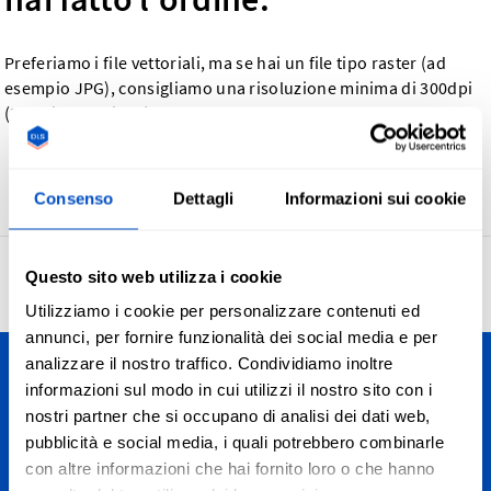
Preferiamo i file vettoriali, ma se hai un file tipo raster (ad
esempio JPG), consigliamo una risoluzione minima di 300dpi
(300 pixel per inch).
Ritorna
Consenso
Dettagli
Informazioni sui cookie
Questo sito web utilizza i cookie
4,7
27.947 recensioni
Utilizziamo i cookie per personalizzare contenuti ed
annunci, per fornire funzionalità dei social media e per
analizzare il nostro traffico. Condividiamo inoltre
informazioni sul modo in cui utilizzi il nostro sito con i
Personalizza le tue creazioni
nostri partner che si occupano di analisi dei dati web,
Spediamo in tutta Italia, da Bolzano ad Agrigento, dalle Alpi
pubblicità e social media, i quali potrebbero combinarle
all'Etna. E, ovviamente, spediamo anche in tutto il mondo.
con altre informazioni che hai fornito loro o che hanno