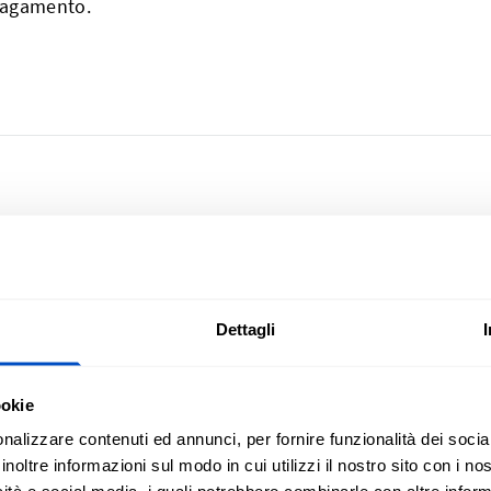
 pagamento.
izza le tue creazioni
Iscrizione alla n
Dettagli
n tutta Italia, da Bolzano
Iscriviti alla nostra ne
o, dalle Alpi all'Etna. E,
ookie
Indirizzo email
, spediamo anche in tutto
nalizzare contenuti ed annunci, per fornire funzionalità dei socia
inoltre informazioni sul modo in cui utilizzi il nostro sito con i n
This form is protected by reCAPT