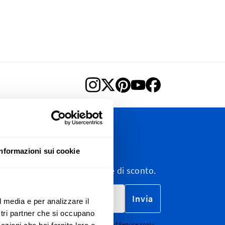
ewsletter
Informazioni sui cookie
wsletter, e-mail di marketing e di sconto.
Invia
l media e per analizzare il
ostri partner che si occupano
CHA - the
Google Privacy Policy
and
Terms of Service
apply.