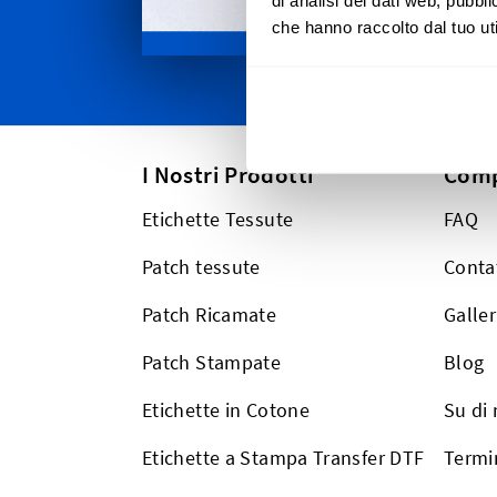
di analisi dei dati web, pubbl
che hanno raccolto dal tuo uti
I Nostri Prodotti
Com
Etichette Tessute
FAQ
Patch tessute
Conta
Patch Ricamate
Galler
Patch Stampate
Blog
Etichette in Cotone
Su di 
Etichette a Stampa Transfer DTF
Termin