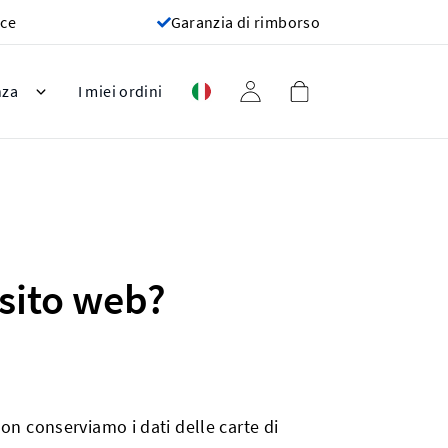
oce
Garanzia di rimborso
nza
I miei ordini
 sito web?
Non conserviamo i dati delle carte di