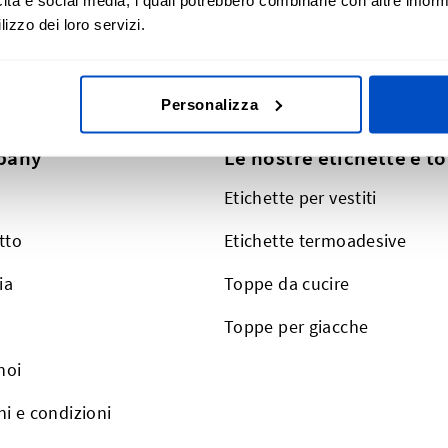
icità e social media, i quali potrebbero combinarle con altre inform
lizzo dei loro servizi.
Personalizza
pany
Le nostre etichette e t
Etichette per vestiti
tto
Etichette termoadesive
ia
Toppe da cucire
Toppe per giacche
noi
i e condizioni