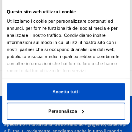
piacevole sensazione di morbidezza ed assicurano una
lunga durata. Le etichette Made in Czech Republic sono
Questo sito web utilizza i cookie
perfette da attaccare a qualsiasi articolo, sia che ne abbia
Utilizziamo i cookie per personalizzare contenuti ed
bisogno per motivi normativi sia che desideri
annunci, per fornire funzionalità dei social media e per
semplicemente mostrare la loro provenienza. Le nostre
analizzare il nostro traffico. Condividiamo inoltre
etichette Made in Czech Republic e quelle con la bandiera
informazioni sul modo in cui utilizzi il nostro sito con i
della Repubblica Ceca sono semplici da cucire grazie alla
nostri partner che si occupano di analisi dei dati web,
piega centrale orizzontale ed al margine di cucitura.
pubblicità e social media, i quali potrebbero combinarle
con altre informazioni che hai fornito loro o che hanno
raccolto dal tuo utilizzo dei loro servizi.
4,7
27.950 recensioni
Accetta tutti
Personalizza
Personalizza le tue creazioni
Spediamo in tutta Italia, da Bolzano ad Agrigento, dalle Alpi
all'Etna. E, ovviamente, spediamo anche in tutto il mondo.