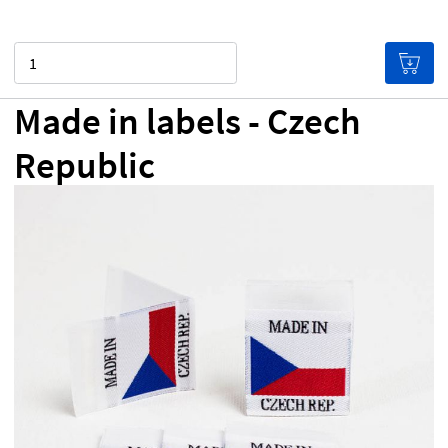
Quantità
Made in labels - Czech
Republic
0,00 €
Prezzo per etichetta
(Le etichette costano meno
se ne acquisti in grande quantità!)