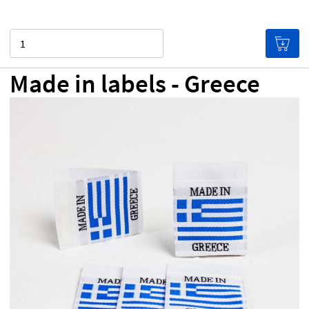
Quantità
Made in labels - Greece
0,00 €
Prezzo per etichetta
(Le etichette costano meno
se ne acquisti in grande quantità!)