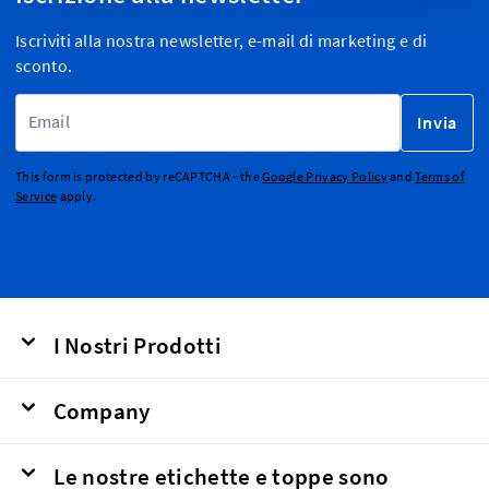
Iscriviti alla nostra newsletter, e-mail di marketing e di
sconto.
Indirizzo email
Invia
This form is protected by reCAPTCHA - the
Google Privacy Policy
and
Terms of
Service
apply.
I Nostri Prodotti
Company
Le nostre etichette e toppe sono