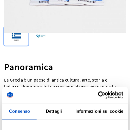
Select Type
Panoramica
La Grecia è un paese di antica cultura, arte, storia e
bellezza. Imprimi alle tue creazioni il marchio di questa
civiltà classica. Le etichette Made in Greece e quelle con la
bandiera greca sono perfette per aggiungere un tocco
ellenico al tuo lavoro, sia se desideri mostrare un po' di
Consenso
Dettagli
Informazioni sui cookie
orgoglio locale che se hai bisogno di specificare la
provenienza dei tuoi prodotti per motivi normativi. Le
etichette Made in Greece sono realizzate usando metodi di