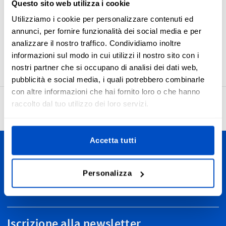
Questo sito web utilizza i cookie
produzione e processi di tessitura di alta qualità, con il
risultato di etichette dall'aspetto piacevole, comode e
Utilizziamo i cookie per personalizzare contenuti ed
durevoli. Le etichette Made in Greece hanno una piega
annunci, per fornire funzionalità dei social media e per
centrale orizzontale ed un margine di cucitura che le rende
analizzare il nostro traffico. Condividiamo inoltre
facili da cucire si qualsiasi articolo in tessuto.
informazioni sul modo in cui utilizzi il nostro sito con i
nostri partner che si occupano di analisi dei dati web,
pubblicità e social media, i quali potrebbero combinarle
con altre informazioni che hai fornito loro o che hanno
raccolto dal tuo utilizzo dei loro servizi.
4,7
27.931 recensioni
Accetta tutti
Personalizza le tue creazioni
Personalizza
Spediamo in tutta Italia, da Bolzano ad Agrigento, dalle Alpi
all'Etna. E, ovviamente, spediamo anche in tutto il mondo.
Iscrizione alla newsletter