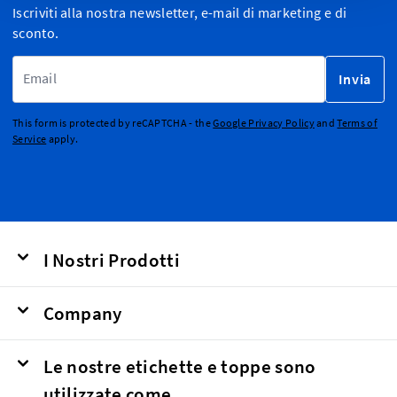
Iscriviti alla nostra newsletter, e-mail di marketing e di
sconto.
Indirizzo email
Invia
This form is protected by reCAPTCHA - the
Google Privacy Policy
and
Terms of
Service
apply.
I Nostri Prodotti
Company
Le nostre etichette e toppe sono
utilizzate come