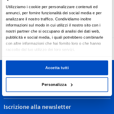
per creare etichette durevoli, belle e morbide al tatto. Le
Utilizziamo i cookie per personalizzare contenuti ed
etichette Made in Ireland hanno un margine di cucitura e
annunci, per fornire funzionalità dei social media e per
una piega centrale orizzontale che le rende semplici da
analizzare il nostro traffico. Condividiamo inoltre
attaccare a qualsiasi prodotto.
informazioni sul modo in cui utilizzi il nostro sito con i
nostri partner che si occupano di analisi dei dati web,
pubblicità e social media, i quali potrebbero combinarle
con altre informazioni che hai fornito loro o che hanno
4,7
27.948 recensioni
raccolto dal tuo utilizzo dei loro servizi.
Accetta tutti
Personalizza le tue creazioni
Spediamo in tutta Italia, da Bolzano ad Agrigento, dalle Alpi
Personalizza
all'Etna. E, ovviamente, spediamo anche in tutto il mondo.
Iscrizione alla newsletter