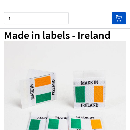
Quantità
Made in labels - Ireland
0,00 €
Prezzo per etichetta
(Le etichette costano meno
se ne acquisti in grande quantità!)