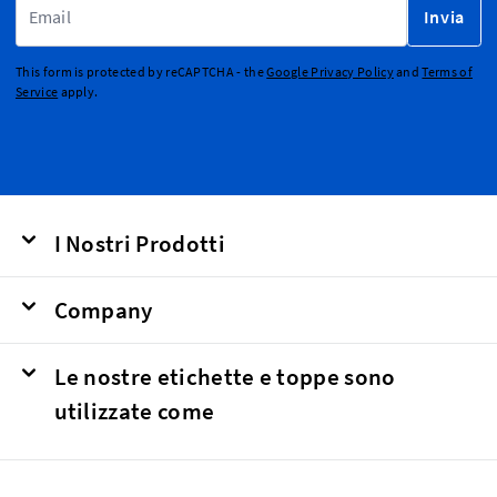
Invia
This form is protected by reCAPTCHA - the
Google Privacy Policy
and
Terms of
Service
apply.
I Nostri Prodotti
Company
Le nostre etichette e toppe sono
utilizzate come