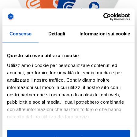
Consenso
Dettagli
Informazioni sui cookie
Cartellini
Questo sito web utilizza i cookie
Utilizziamo i cookie per personalizzare contenuti ed
Un must per qualsiasi attività di retail. Ti dedichi alla
annunci, per fornire funzionalità dei social media e per
vendita di indumenti o accessori in un negozio? Hai una
analizzare il nostro traffico. Condividiamo inoltre
boutique nel cuore della tua città? Non c'è differenza, il
informazioni sul modo in cui utilizzi il nostro sito con i
cartellino
è il primo posto in cui i clienti cercano
nostri partner che si occupano di analisi dei dati web,
informazioni su prezzi, dimensioni e marchio. Il nostro kit
pubblicità e social media, i quali potrebbero combinarle
contiene due tipi di cartellini standard, personalizzabili per
con altre informazioni che hai fornito loro o che hanno
adattarsi a qualsiasi design.
raccolto dal tuo utilizzo dei loro servizi.