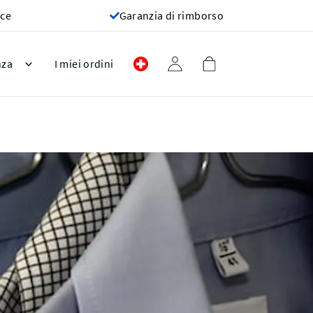
oce
Garanzia di rimborso
nza
I miei ordini