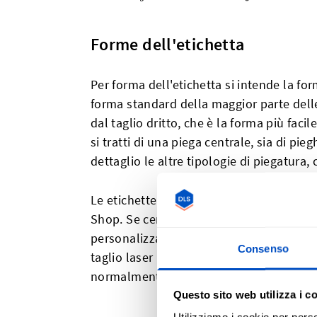
Forme dell'etichetta
Per forma dell'etichetta si intende la fo
forma standard della maggior parte dell
dal taglio dritto, che è la forma più facil
si tratti di una piega centrale, sia di pie
dettaglio le altre tipologie di piegatura,
Le etichette dal taglio dritto non sono 
Shop. Se cerchi una forma più insolita, 
personalizzate per adattarsi a qualsiasi 
Consenso
taglio laser possiamo tagliare qualsiasi
normalmente non si vede nelle etichette 
Questo sito web utilizza i c
Utilizziamo i cookie per perso