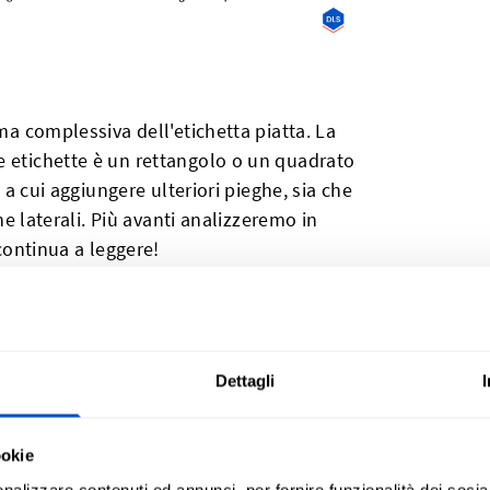
rma complessiva dell'etichetta piatta. La
e etichette è un rettangolo o un quadrato
e a cui aggiungere ulteriori pieghe, sia che
ghe laterali. Più avanti analizzeremo in
 continua a leggere!
l'unica opzione che offriamo a Dutch Label
abbiamo soluzioni di etichette
richiesta. Con l'uso della tecnologia a
Dettagli
 forma geometrica o organica che
per vestiti.
ookie
nalizzare contenuti ed annunci, per fornire funzionalità dei socia