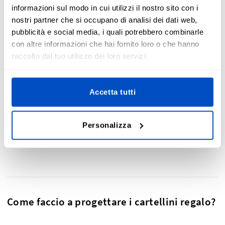
informazioni sul modo in cui utilizzi il nostro sito con i
nostri partner che si occupano di analisi dei dati web,
pubblicità e social media, i quali potrebbero combinarle
con altre informazioni che hai fornito loro o che hanno
La dimensione dei cartellini regalo dipendono da te e dalle
raccolto dal tuo utilizzo dei loro servizi.
tue esigenze. La misura standard che raccomandiamo è 4 x
9 cm: non sovraccarica il regalo, ma si distingue comunque
e c'è spazio sufficiente a contenere il tuo messaggio. Tra
Accetta tutti
cartellini per regali grandi e cartellini per regalo piccoli,
riteniamo che questa sia la dimensione perfetta. Tuttavia,
se cerchi una grandezza diversa, puoi contattare il nostro
Personalizza
esperto servizio clienti, saranno loro a guidarti nella scelta
dei cartellini regalo più adeguati in base alle tue esigenze.
Come faccio a progettare i cartellini regalo?