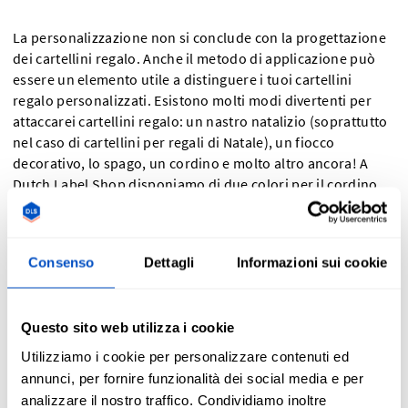
La personalizzazione non si conclude con la progettazione
dei cartellini regalo. Anche il metodo di applicazione può
essere un elemento utile a distinguere i tuoi cartellini
regalo personalizzati. Esistono molti modi divertenti per
attaccarei cartellini regalo: un nastro natalizio (soprattutto
nel caso di cartellini per regali di Natale), un fiocco
decorativo, lo spago, un cordino e molto altro ancora! A
Dutch Label Shop disponiamo di due colori per il cordino,
bianco o nero, che attaccheremo ai cartellini per regali fai
da te, facendoti risparmiare tempo ed energia. I cartellini
regalo possono essere progettati seguendo le stesse
Consenso
Dettagli
Informazioni sui cookie
pratiche per la creazione di un cartellino
.
Questo sito web utilizza i cookie
Utilizziamo i cookie per personalizzare contenuti ed
Quali sono le dimensioni dei cartellini
annunci, per fornire funzionalità dei social media e per
analizzare il nostro traffico. Condividiamo inoltre
regalo?