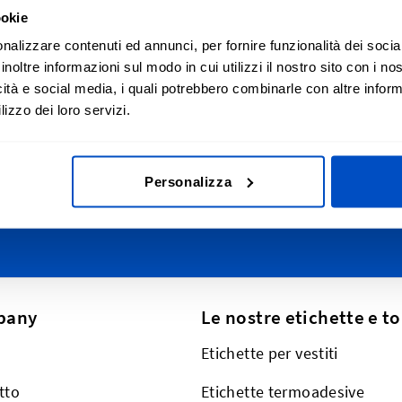
ookie
izza le tue creazioni
Iscrizione alla n
nalizzare contenuti ed annunci, per fornire funzionalità dei socia
inoltre informazioni sul modo in cui utilizzi il nostro sito con i n
n tutta la Svizzera, dal
Iscriviti alla nostra ne
icità e social media, i quali potrebbero combinarle con altre inform
ino alla Romandia
lizzo dei loro servizi.
Indirizzo email
lle Alpi fino a Zurigo e St.
 ovviamente, spediamo
utto il mondo.
This form is protected by reCAPT
Personalizza
pany
Le nostre etichette e t
Etichette per vestiti
tto
Etichette termoadesive