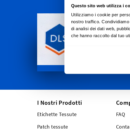
Questo sito web utilizza i c
Personal
Utilizziamo i cookie per perso
nostro traffico. Condividiamo 
Spediamo i
di analisi dei dati web, pubbl
Canton Tic
che hanno raccolto dal tuo uti
passando da
Moritz. E,
anche in t
I Nostri Prodotti
Com
Etichette Tessute
FAQ
Patch tessute
Conta