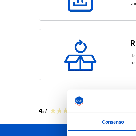
yo
R
Ha
ri
4.7
27’948 recensioni
Consenso