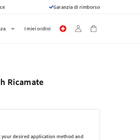
oce
Garanzia di rimborso
nza
I miei ordini
tch Ricamate
 your desired application method and