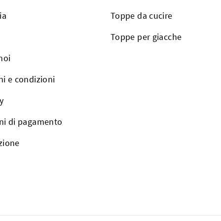
ia
Toppe da cucire
Toppe per giacche
noi
i e condizioni
y
ni di pagamento
zione