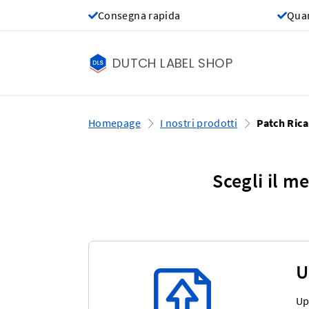
Consegna rapida
Quan
DUTCH LABEL SHOP
Homepage
I nostri prodotti
Patch Ric
Scegli il m
U
Up