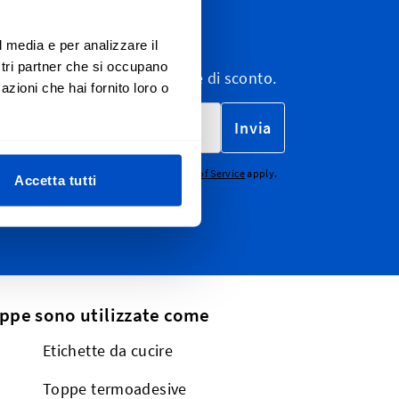
ewsletter
l media e per analizzare il
ostri partner che si occupano
wsletter, e-mail di marketing e di sconto.
azioni che hai fornito loro o
Invia
CHA - the
Google Privacy Policy
and
Terms of Service
apply.
Accetta tutti
oppe sono utilizzate come
Etichette da cucire
Toppe termoadesive