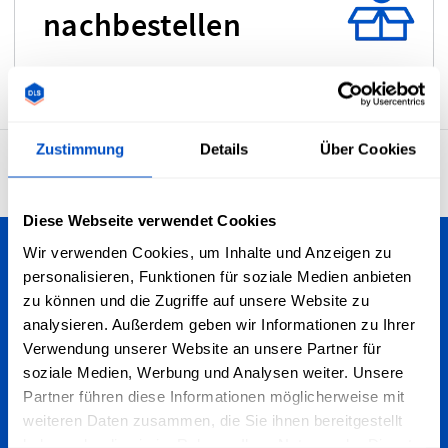
nachbestellen
Zustimmung
Details
Über Cookies
4,7
29.929 Bewertungen
Diese Webseite verwendet Cookies
Wir verwenden Cookies, um Inhalte und Anzeigen zu
Personalisiere deine Kreationen
personalisieren, Funktionen für soziale Medien anbieten
zu können und die Zugriffe auf unsere Website zu
Wir versenden nach ganz Deutschland - egal, ob du in
analysieren. Außerdem geben wir Informationen zu Ihrer
Berlin, Köln, Frankfurt, München oder anderswo wohnst.
Verwendung unserer Website an unsere Partner für
Wir versenden zudem weltweit!
soziale Medien, Werbung und Analysen weiter. Unsere
Partner führen diese Informationen möglicherweise mit
Für den Newsletter anmelden
weiteren Daten zusammen, die Sie ihnen bereitgestellt
haben oder die sie im Rahmen Ihrer Nutzung der Dienste