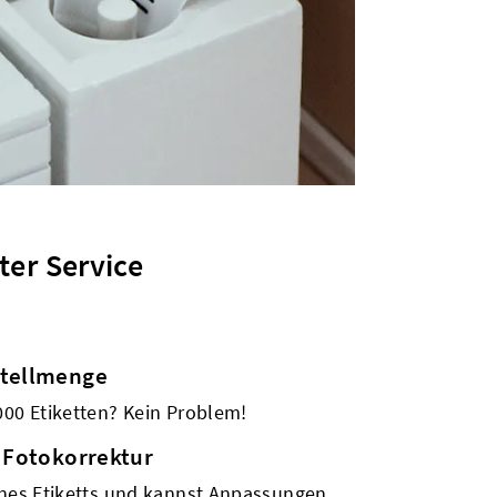
ter Service
stellmenge
000 Etiketten? Kein Problem!
 Fotokorrektur
ines Etiketts und kannst Anpassungen