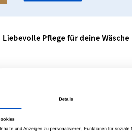
Liebevolle Pflege für deine Wäsche
?
und Pflegeetiketten nicht geläufig sind, kann es etwas s
Details
allen gängigen Pflegeetikettensymbolen erstellt, um dam
en haben kann, zu beantworten.
Cookies
nhalte und Anzeigen zu personalisieren, Funktionen für soziale
n (mit Wasser gefüllte Wanne), Bleichmittel (ein Dreieck