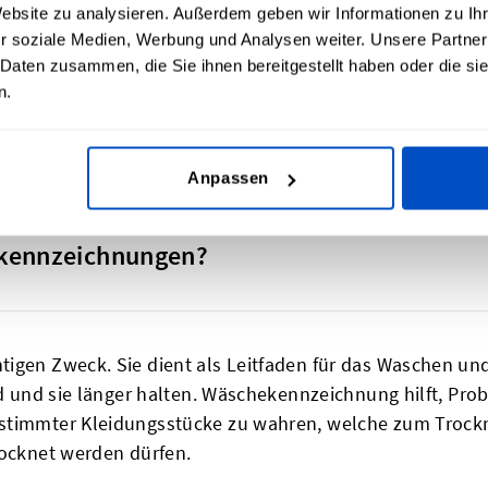
Website zu analysieren. Außerdem geben wir Informationen zu I
reis). Jedes dieser Symbole wird mit weiteren Anweisung
r soziale Medien, Werbung und Analysen weiter. Unsere Partner
hen“ bedeuten, eine Linie in der Mitte eines Quadrats wü
 Daten zusammen, die Sie ihnen bereitgestellt haben oder die s
symbole werden von einer kurzen Texterklärung begleitet,
n.
Anpassen
ekennzeichnungen?
igen Zweck. Sie dient als Leitfaden für das Waschen und
ird und sie länger halten. Wäschekennzeichnung hilft, Pr
estimmter Kleidungsstücke zu wahren, welche zum Trock
rocknet werden dürfen.