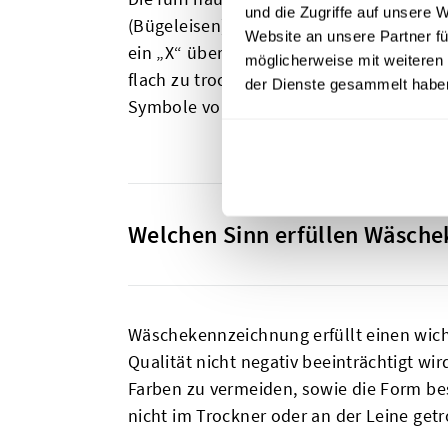
und die Zugriffe auf unsere 
(Bügeleisen) und chemische Reinigung (K
Website an unsere Partner fü
ein „X“ über einem Dreieck „nicht bleic
möglicherweise mit weiteren
flach zu trocknen. Viele Waschetiketten
der Dienste gesammelt habe
Symbole vorzubeugen.
Welchen Sinn erfüllen Wäsch
Wäschekennzeichnung erfüllt einen wicht
Qualität nicht negativ beeinträchtigt w
Farben zu vermeiden, sowie die Form b
nicht im Trockner oder an der Leine get