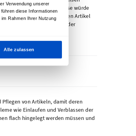
hrer Verwendung unserer
en modifiziert, beispielsweise würde
 führen diese Informationen
rde den Benutzer anweisen, den Artikel
ie im Rahmen Ihrer Nutzung
 um einer Misinterpretation der
Alle zulassen
 Pflegen von Artikeln, damit deren
obleme wie Einlaufen und Verblassen der
nen flach hingelegt werden müssen und