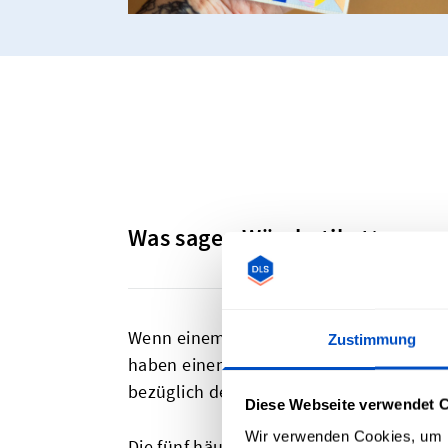
Was sagen Wäschetiketten aus
Wenn einem die Symbole auf Wäschelabels 
Zustimmung
haben einen ausführlichen Leitfaden zu 
bezüglich den Symbolen und Anweisung
Diese Webseite verwendet 
Wir verwenden Cookies, um I
Die fünf häufigsten Symbole sind: Wasche