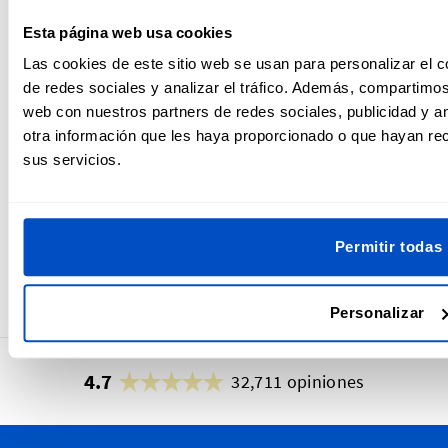
Esta página web usa cookies
About El equipo de Dutch Label Shop
Las cookies de este sitio web se usan para personalizar el c
de redes sociales y analizar el tráfico. Además, compartimos
El equipo editorial de Dutch Label Shop está formado por
web con nuestros partners de redes sociales, publicidad y a
redactores y creadores con experiencia en moda, textiles
otra información que les haya proporcionado o que hayan rec
y diseño de producto. Nos apasiona ayudar a diseñadores
sus servicios.
independientes y pequeñas marcas de ropa mediante
consejos prácticos, fiables y probados. Trabajamos
estrechamente con nuestros equipos de producción y
atención al cliente para que cada artículo refleje
Permitir todas
conocimientos reales y experiencia práctica, ayudándote a
dar a tus creaciones un acabado profesional con total
confianza.
Personalizar
4.7
32,711 opiniones