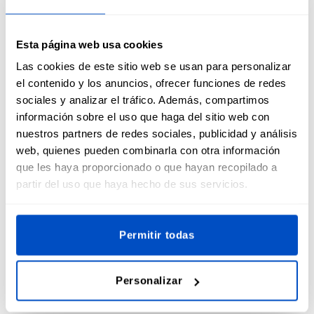
Esta página web usa cookies
Las cookies de este sitio web se usan para personalizar
el contenido y los anuncios, ofrecer funciones de redes
sociales y analizar el tráfico. Además, compartimos
información sobre el uso que haga del sitio web con
nuestros partners de redes sociales, publicidad y análisis
¡Pide hoy mismo tus parches de velcro
web, quienes pueden combinarla con otra información
que les haya proporcionado o que hayan recopilado a
personalizados!
partir del uso que haya hecho de sus servicios.
Permitir todas
¿Estás listo para diseñar tu propio parche de velcro
personalizado? Empieza hoy mismo a crear parches que
sean exclusivamente tuyos. Tanto si necesitas parches para
Personalizar
un uniforme, una mochila o una chaqueta, tenemos lo que
necesitas. Los parches de velcro personalizados son la