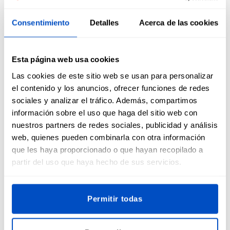
marca, el precio, la composición, información sobre el
creador y otros datos relevantes.
Consentimiento
Detalles
Acerca de las cookies
Las etiquetas colgantes personalizadas permiten añadir un
toque adicional a tus creaciones y te ayudarán a hacerlas
Esta página web usa cookies
destacar del resto de productos, pueden captar la atención
Las cookies de este sitio web se usan para personalizar
de posibles compradores en mercadillos o puedes servirte
el contenido y los anuncios, ofrecer funciones de redes
para añadir un toque personal a un regalo. Gracias al
sociales y analizar el tráfico. Además, compartimos
cartón de alta calidad utilizado para su fabricación y a la
nitidez de la impresión, también son ideales para organizar
información sobre el uso que haga del sitio web con
artículos del hogar, etiquetar contenedores de almacenaje
nuestros partners de redes sociales, publicidad y análisis
o cajones.
web, quienes pueden combinarla con otra información
que les haya proporcionado o que hayan recopilado a
partir del uso que haya hecho de sus servicios.
Puedes utilizar tus etiquetas colgantes para ropa en
combinación con una
etiqueta impresa
o, por qué no,
puedes incorporarlas a otros productos o artículos que no
sean textiles, por ejemplo,
etiquetas para mobiliario
o para
Permitir todas
vender bolsos, esterillas de yoga y otros productos.