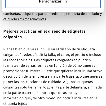
Personalizar
Recuerda que en Dutch Label Shop también vendemos
etiquetas tejidas,
etiquetas de tallas
,
etiquetas para
camisetas
,
etiquetas para edredones
,
etiqueta de cuidado
y
etiquetas termoadhesivas
.
Mejores prácticas en el diseño de etiquetas
colgantes
Piensa bien qué vas a incluir en el diseño de tu etiqueta
colgante. Puedes añadir la talla, el color, el precio o incluso
las redes sociales. Las etiquetas colgantes se pueden
formatear de varias formas en función de cómo quieras
promocionar tu marca. Puede que quieras incluir una breve
descripción de la empresa en la parte trasera, o que quieras
poner las instrucciones de cuidado. Algunas etiquetas
colgantes solo tienen el logo en la parte delantera, sin nada
en la parte trasera; mientras que otras incluyen
información que, de otro modo, no podría incluirse en la
etiqueta tejida
.