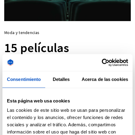
Moda y tendencias
15 películas
imprescindibles
relacionadas con el
Consentimiento
Detalles
Acerca de las cookies
mundo de la moda
Esta página web usa cookies
Las cookies de este sitio web se usan para personalizar
¿Buscas una película de una diseñador ficticio,
el contenido y los anuncios, ofrecer funciones de redes
sociales y analizar el tráfico. Además, compartimos
una modelo o vestimenta innovadora? Hemos
información sobre el uso que haga del sitio web con