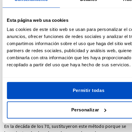
Esta página web usa cookies
Las cookies de este sitio web se usan para personalizar el c
anuncios, ofrecer funciones de redes sociales y analizar el t
Etiqueta de lavado y composición de Levi's
compartimos información sobre el uso que haga del sitio we
partners de redes sociales, publicidad y análisis web, quien
La etiqueta de lavado y composición de Levi's puede que no
combinarla con otra información que les haya proporcionado
sea tan distintiva como las otras dos etiquetas exteriores.
recopilado a partir del uso que haya hecho de sus servicios.
Sin embargo, no deja de ser importante. Con los años, las
etiquetas de lavado de Levi's han sufrido cambios en el uso
y la apariencia, y, a medida que las tecnologías han ido
Permitir todas
avanzando, también lo han hecho sus etiquetas.
Cuando se empezaron a utilizar etiquetas de lavado en
Personalizar
prendas, Levi’s estampaba las suyas directamente en la tela
interior de los vaqueros, en el forro de algodón del bolsillo.
En la decáda de los 70, sustituyeron este método porque se