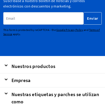
Suscríbase a nuestro boletín de noticias y correos
electrónicos con descuentos y marketing.
Dirección de email
Enviar
This form is protected by reCAPTCHA - the
Google Privacy Policy
and
Terms of
Service
apply.
Nuestros productos
Empresa
Nuestras etiquetas y parches se utilizan
como