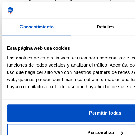
más rodado.
Canal de YouTube
Consentimiento
Detalles
No tienes que ser un gran costurero para empezar un vlog o
un canal de YouTube. Tener pasión y mostrar emoción por
Esta página web usa cookies
lo que haces es suficiente para interesar a la gente. Elige un
ángulo que te gustaría explorar con tus vídeos. Pueden ser
Las cookies de este sitio web se usan para personalizar el c
consejos de costura, retos o explorar junto a tus
funciones de redes sociales y analizar el tráfico. Además, 
espectadores distintos proyectos de costura.
uso que haga del sitio web con nuestros partners de redes so
web, quienes pueden combinarla con otra información que l
hayan recopilado a partir del uso que haya hecho de sus serv
Permitir todas
Personalizar