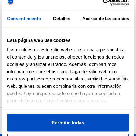
Descripción general
Etiquetas estándar industriales en negro sobre blanco de
Consentimiento
Detalles
Acerca de las cookies
XXS a XXL.
Asegúrate de que tus clientes siempre obtengan el tallaje
más adecuado dando a sus artículos una etiqueta de talla
Esta página web usa cookies
clara. Estas etiquetas de tamaño están diseñadas para
Las cookies de este sitio web se usan para personalizar
doblarse por la mitad y coserse en una costura. En muchos
el contenido y los anuncios, ofrecer funciones de redes
casos, los modistas primero los aplican a la etiqueta
sociales y analizar el tráfico. Además, compartimos
principal de la marca y luego colocan el conjunto de
información sobre el uso que haga del sitio web con
etiquetas en un artículo.
nuestros partners de redes sociales, publicidad y análisis
Etiquetas para tallas XXS, XS, S, M, L, XL o XXL. El tamaño de
web, quienes pueden combinarla con otra información
estas etiquetas es 1 x 4 cm / 0.39" x 1.57"
que les haya proporcionado o que hayan recopilado a
partir del uso que haya hecho de sus servicios.
4.7
32,734 opiniones
Permitir todas