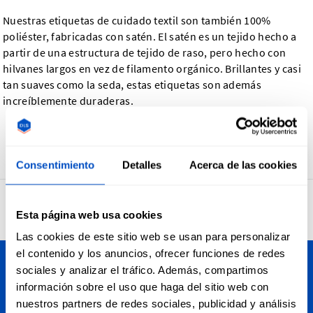
Nuestras etiquetas de cuidado textil son también 100%
poliéster, fabricadas con satén. El satén es un tejido hecho a
partir de una estructura de tejido de raso, pero hecho con
hilvanes largos en vez de filamento orgánico. Brillantes y casi
tan suaves como la seda, estas etiquetas son además
increíblemente duraderas.
Volver
Consentimiento
Detalles
Acerca de las cookies
4.7
32,731 opiniones
Esta página web usa cookies
Las cookies de este sitio web se usan para personalizar
el contenido y los anuncios, ofrecer funciones de redes
sociales y analizar el tráfico. Además, compartimos
Personalice sus creaciones
información sobre el uso que haga del sitio web con
nuestros partners de redes sociales, publicidad y análisis
En Dutch Label Shop realizamos envíos a todos los estados