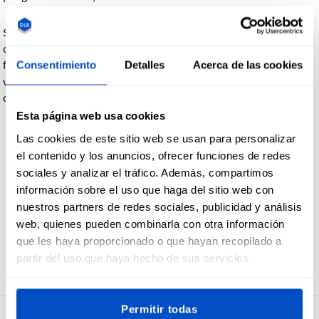
Si tiene algún requisito específico, puede incluir cualquier
comentario al realizar su pedido. En caso de que esté
familiarizado con la terminología de tipo de etiqueta de la
Consentimiento
Detalles
Acerca de las cookies
vieja escuela, también puede dejarla en el campo de
comentarios:
Esta página web usa cookies
Pliegue en extremo, pliegue lateral, pliegue portada libro,
Las cookies de este sitio web se usan para personalizar
pliegue Manhattan
el contenido y los anuncios, ofrecer funciones de redes
Tira colgante uniforme, tira colgante normal o cualquier
sociales y analizar el tráfico. Además, compartimos
otra forma, solo seleccione Personalizar y deje un
información sobre el uso que haga del sitio web con
comentario
nuestros partners de redes sociales, publicidad y análisis
Si quiere tafetán
web, quienes pueden combinarla con otra información
que les haya proporcionado o que hayan recopilado a
partir del uso que haya hecho de sus servicios.
Volver
Permitir todas