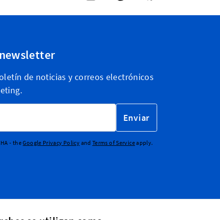
 newsletter
letín de noticias y correos electrónicos
eting.
Enviar
CHA - the
Google Privacy Policy
and
Terms of Service
apply.