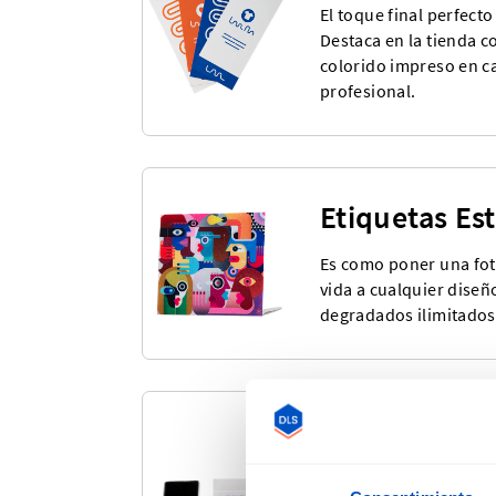
El toque final perfect
Destaca en la tienda c
colorido impreso en c
profesional.
Etiquetas E
Es como poner una fot
vida a cualquier diseñ
degradados ilimitados
Etiquetas Pr
Elige entre nuestra am