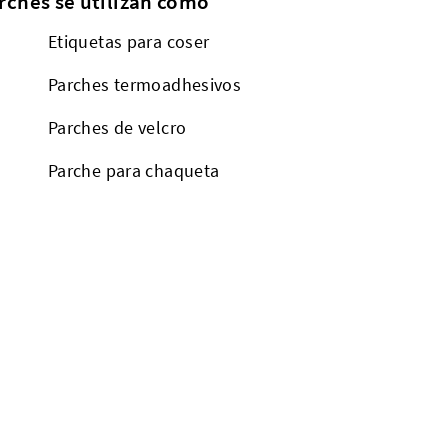
rches se utilizan como
Etiquetas para coser
Parches termoadhesivos
Parches de velcro
a
Parche para chaqueta