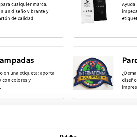
o para cualquier marca.
Ayuda a
on un diseño vibrante y
impeca
artón de calidad
etiquet
stampadas
Par
o en una etiqueta: aporta
¿Demas
o con colores y
diseño
.
impres
efabricadas
Eti
plia selección de
¡Nuest
Detalles