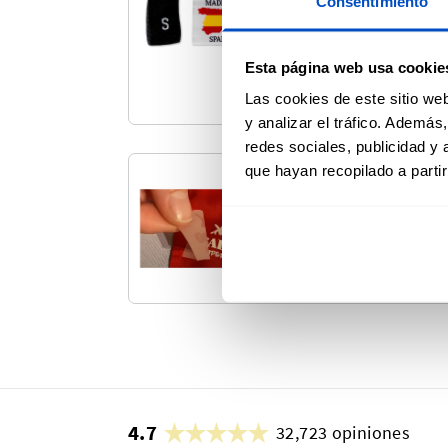
Consentimiento
etiquetas prefabricadas
Listas para enviar tras
pedido.
Esta página web usa cookie
Las cookies de este sitio we
y analizar el tráfico. Ademá
redes sociales, publicidad y
que hayan recopilado a parti
Etiquetas Tr
Transforme sus textile
transferencia de calor
4.7
32,723 opiniones