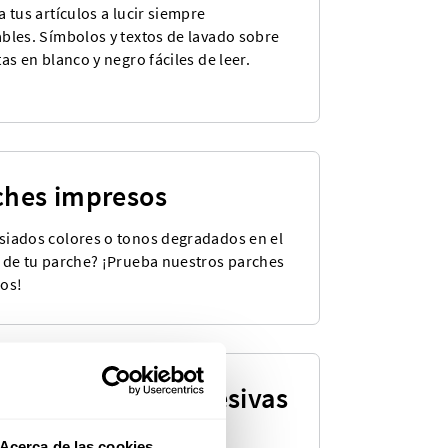
 tus artículos a lucir siempre
bles. Símbolos y textos de lavado sobre
as en blanco y negro fáciles de leer.
ches impresos
iados colores o tonos degradados en el
 de tu parche? ¡Prueba nuestros parches
os!
quetas Tejidas Adhesivas
ro producto más popular ahora
Acerca de las cookies