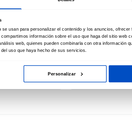
 y etiquetas de tallas.
dispon
 la confirmación del
bonita
autoad
s
superfi
b se usan para personalizar el contenido y los anuncios, ofrecer
s, compartimos información sobre el uso que haga del sitio web 
 análisis web, quienes pueden combinarla con otra información q
r del uso que haya hecho de sus servicios.
ansfer DTF
Eti
s con etiquetas de
Elige 
Personalizar
 personalizadas
etique