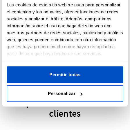
Las cookies de este sitio web se usan para personalizar
del equipo pueden ser fácilmente reconocidos y
el contenido y los anuncios, ofrecer funciones de redes
distinguidos durante los partidos, lo que mejora la
sociales y analizar el tráfico. Además, compartimos
experiencia general de juego. Además, los parches
información sobre el uso que haga del sitio web con
personalizados permiten a los jugadores personalizar su
equipo, añadiendo un toque personal. Estos parches
nuestros partners de redes sociales, publicidad y análisis
fomentan la camaradería entre los jugadores al enfatizar la
web, quienes pueden combinarla con otra información
unidad del equipo y los intereses comunes. Además,
que les haya proporcionado o que hayan recopilado a
pueden servir como recuerdos apreciados, conservando los
partir del uso que haya hecho de sus servicios.
recuerdos y logros significativos del equipo.
Permitir todas
Personalizar
Opiniones de nuestros
clientes