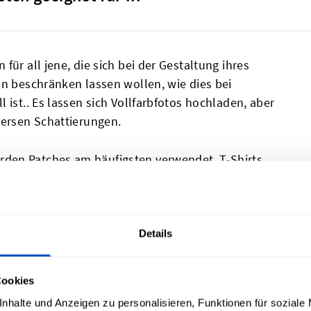
ür all jene, die sich bei der Gestaltung ihres
en beschränken lassen wollen, wie dies bei
 ist.. Es lassen sich Vollfarbfotos hochladen, aber
versen Schattierungen.
erden Patches am häufigsten verwendet. T-Shirts,
erden mit unseren einzigartigen bedruckten
hen jedem Standard-Kleidungsstück ein besonderes
er geschäftliche Veranstaltungen schreien geradezu
Details
. Kombiniere mehrere Designs und Logos auf
oder Bandkleidung.
Cookies
kleidung, dem Werbematerial oder den
nhalte und Anzeigen zu personalisieren, Funktionen für soziale
dividuellen Patches ist dies kein Problem.