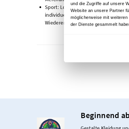
und die Zugriffe auf unsere 
Sport: Logos, Spielernummern, Nam
Website an unsere Partner fü
individuellen Patches auf Sportbekle
möglicherweise mit weiteren
Wiedererkennung, sondern auch für re
der Dienste gesammelt habe
Beginnend ab
Gestalte Kleidung un