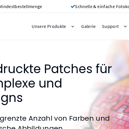
Mindestbestellmenge
Schnelle & einfache Fotok
Galerie
Unsere Produkte
Support
druckte Patches für
omplexe und
igns
begrenzte Anzahl von Farben und
tische Abbildungen.