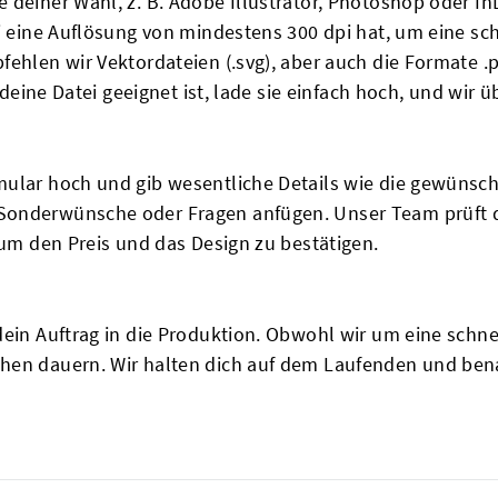
 deiner Wahl, z. B. Adobe Illustrator, Photoshop oder In
ei eine Auflösung von mindestens 300 dpi hat, um eine sc
fehlen wir Vektordateien (.svg), aber auch die Formate .
 deine Datei geeignet ist, lade sie einfach hoch, und wir ü
mular hoch und gib wesentliche Details wie die gewünsc
Sonderwünsche oder Fragen anfügen. Unser Team prüft 
 um den Preis und das Design zu bestätigen.
dein Auftrag in die Produktion. Obwohl wir um eine schn
hen dauern. Wir halten dich auf dem Laufenden und bena