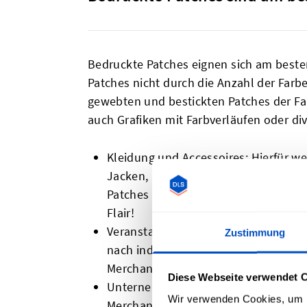
Bedruckte Patches eignen sich am besten f
Patches nicht durch die Anzahl der Farb
gewebten und bestickten Patches der Fall
auch Grafiken mit Farbverläufen oder di
Kleidung und Accessoires: Hierfür w
Jacken, Mäntel, Hüte und Taschen w
Patches in Szene gesetzt und verlei
Flair!
Veranstaltungen: Festivals, Clubs od
Zustimmung
nach individuell bedruckten Patches
Merchandise-Artikeln, Goodie-Bags 
Diese Webseite verwendet 
Unternehmen: Logos auf der Arbeits
Wir verwenden Cookies, um I
Merchandise-Artikeln? Mit unseren in