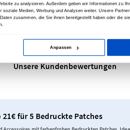
Website zu analysieren. Außerdem geben wir Informationen zu I
en und vieles mehr können mit unseren
r soziale Medien, Werbung und Analysen weiter. Unsere Partner
idung angebracht werden. Ideal nicht nur für die
 Daten zusammen, die Sie ihnen bereitgestellt haben oder die s
ichlich Stil.
n.
Anpassen
Unsere Kundenbewertungen
 21€ für 5 Bedruckte Patches
d Accessoires mit farbenfrohen Bedruckten Patches. Ideal