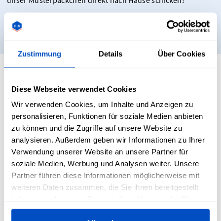
unser Musterpäckchen direkt nach Hause schicken!
Muster bestellen
Zustimmung
Details
Über Cookies
Wie kann ich individuelle Patches zum
Diese Webseite verwendet Cookies
Aufnähen verwenden, um mein
Produktbranding zu verbessern?
Wir verwenden Cookies, um Inhalte und Anzeigen zu
personalisieren, Funktionen für soziale Medien anbieten
zu können und die Zugriffe auf unsere Website zu
analysieren. Außerdem geben wir Informationen zu Ihrer
Verwendung unserer Website an unsere Partner für
Patches zum Aufnähen sind eine vielseitige und effektive
Möglichkeit, dein Produktbranding zu verbessern. Passe die
soziale Medien, Werbung und Analysen weiter. Unsere
Patches an den Stil und das Designkonzept deiner Produkte
Partner führen diese Informationen möglicherweise mit
an. Für ein umfassendes Branding können zusätzlich
weiteren Daten zusammen, die Sie ihnen bereitgestellt
individuelle
Namensetiketten
oder
Größenetiketten
haben oder die sie im Rahmen Ihrer Nutzung der Dienste
angebracht werden.
gesammelt haben.