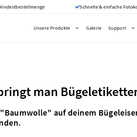
Mindestbestellmenge
Schnelle & einfache Fotok
Galerie
Unsere Produkte
Support
bringt man Bügeletikette
g "Baumwolle" auf deinem Bügeleise
nden.