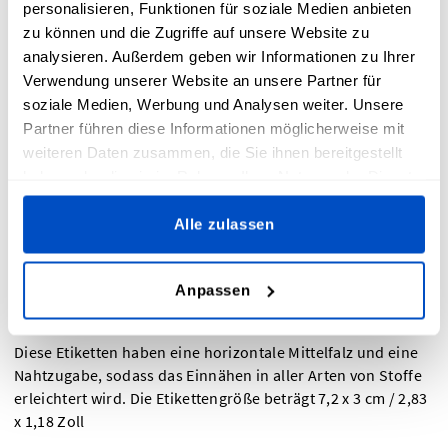
personalisieren, Funktionen für soziale Medien anbieten
zu können und die Zugriffe auf unsere Website zu
analysieren. Außerdem geben wir Informationen zu Ihrer
Verwendung unserer Website an unsere Partner für
soziale Medien, Werbung und Analysen weiter. Unsere
Partner führen diese Informationen möglicherweise mit
weiteren Daten zusammen, die Sie ihnen bereitgestellt
Übersicht
haben oder die sie im Rahmen Ihrer Nutzung der Dienste
gesammelt haben.
Eine Reihe von "Made-In"-Etiketten, die von Dutch Label
Alle zulassen
Shop entworfen wurden und mit denen du zeigen kannst,
woher deine Projekte stammen. Ob es sich um den lokalen
Stolz oder um eine gesetzlich vorgeschriebene
Anpassen
Notwendigkeit handelt, unsere Made-In-Etiketten sind
ebenso haltbar wie schön.
Diese Etiketten haben eine horizontale Mittelfalz und eine
Nahtzugabe, sodass das Einnähen in aller Arten von Stoffe
erleichtert wird. Die Etikettengröße beträgt 7,2 x 3 cm / 2,83
x 1,18 Zoll