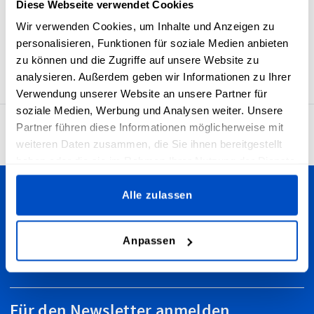
Diese Webseite verwendet Cookies
Unsere „Made in Norway“-Etiketten sind gewebt, was sie
schön aussehen lässt und langlebig macht. Das Etikett
Wir verwenden Cookies, um Inhalte und Anzeigen zu
verfügt über eine horizontale Mittelfalz und eine
personalisieren, Funktionen für soziale Medien anbieten
Nahtzugabe, was das Einnähen in Textilartikel vereinfacht.
zu können und die Zugriffe auf unsere Website zu
analysieren. Außerdem geben wir Informationen zu Ihrer
Verwendung unserer Website an unsere Partner für
soziale Medien, Werbung und Analysen weiter. Unsere
Partner führen diese Informationen möglicherweise mit
4,7
29.929 Bewertungen
weiteren Daten zusammen, die Sie ihnen bereitgestellt
haben oder die sie im Rahmen Ihrer Nutzung der Dienste
gesammelt haben.
Alle zulassen
Personalisiere deine Kreationen
Wir versenden nach ganz Deutschland - egal, ob du in
Anpassen
Berlin, Köln, Frankfurt, München oder anderswo wohnst.
Wir versenden zudem weltweit!
Für den Newsletter anmelden