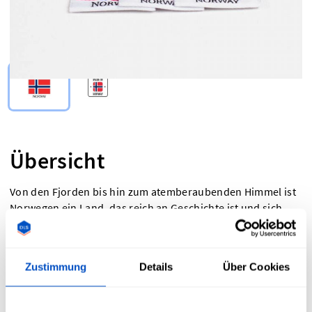
Select Type
Übersicht
Von den Fjorden bis hin zum atemberaubenden Himmel ist
Norwegen ein Land, das reich an Geschichte ist und sich
dennoch stets weiterentwickelt und innovativ ist. Wenn du
die norwegischen Wurzeln deiner Produkte betonen willst,
sind „Made in Norway“-Etiketten und Labels mit der
Zustimmung
Details
Über Cookies
norwegischen Flagge die perfekte Wahl. Sie sind eine
großartige Option für alle, die ihren Nationalstolz zeigen
möchten oder gesetzliche Anforderungen erfüllen müssen.