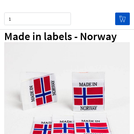
Menge
Made in labels - Norway
0,00 €
Preis pro Etikett
(Je mehr du kaufst, desto
günstiger werden die Etiketten!)