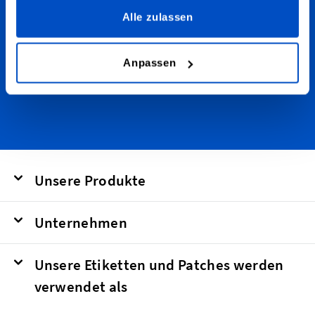
Mails.
Alle zulassen
E-Mailadresse
absenden
Anpassen
This form is protected by reCAPTCHA - the
Google Privacy Policy
and
Terms of
Service
apply.
Unsere Produkte
Unternehmen
Unsere Etiketten und Patches werden
verwendet als