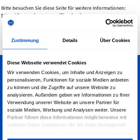
Bitte besuchen Sie diese Seite für weitere Informationen:
https://browsehappy.com/?locale=de
4,7
Zustimmung
Details
Über Cookies
29.933 Bewertungen
Diese Webseite verwendet Cookies
Personalisiere deine Kreationen
Wir verwenden Cookies, um Inhalte und Anzeigen zu
personalisieren, Funktionen für soziale Medien anbieten
Wir versenden nach ganz Deutschland - egal, ob du in
zu können und die Zugriffe auf unsere Website zu
Berlin, Köln, Frankfurt, München oder anderswo wohnst.
analysieren. Außerdem geben wir Informationen zu Ihrer
Wir versenden zudem weltweit!
Verwendung unserer Website an unsere Partner für
soziale Medien, Werbung und Analysen weiter. Unsere
Partner führen diese Informationen möglicherweise mit
Für den Newsletter anmelden
weiteren Daten zusammen, die Sie ihnen bereitgestellt
haben oder die sie im Rahmen Ihrer Nutzung der Dienste
Abonniere unseren Newsletter, Marketing- und Rabatt-E-
gesammelt haben.