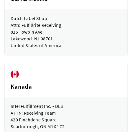
Dutch Label Shop
Attn: Fulfillrite Receiving
825 Towbin Ave
Lakewood, NJ 08701
United States of America
Kanada
InterFulfillment Inc. - DLS
ATTN: Receiving Team
420 Finchdene Square
Scarborough, ON M1X 1C2