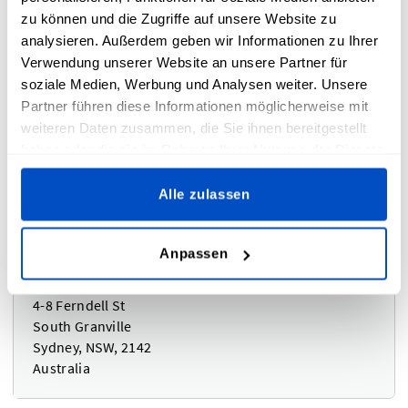
zu können und die Zugriffe auf unsere Website zu
Bezos c/o Ogden Fulfilment Limited
analysieren. Außerdem geben wir Informationen zu Ihrer
Unit 2, Acre Park, Dalton Lane
Verwendung unserer Website an unsere Partner für
Keighley, BD21 4JH
soziale Medien, Werbung und Analysen weiter. Unsere
United Kingdom
Partner führen diese Informationen möglicherweise mit
weiteren Daten zusammen, die Sie ihnen bereitgestellt
haben oder die sie im Rahmen Ihrer Nutzung der Dienste
gesammelt haben.
Alle zulassen
Australien oder Neuseeland
Anpassen
Coghlan Sydney - DLS
4-8 Ferndell St
South Granville
Sydney, NSW, 2142
Australia