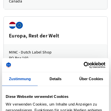
Canada
Europa, Rest der Welt
MINC - Dutch Label Shop
PO Box 160
3640 AD Mijdrecht
The Netherlands
Zustimmung
Details
Über Cookies
Diese Webseite verwendet Cookies
Vereinigtes Königreich
Wir verwenden Cookies, um Inhalte und Anzeigen zu
personalisieren, Funktionen für soziale Medien anbieten